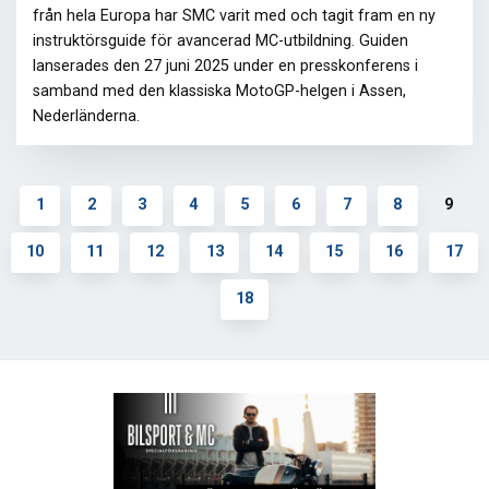
från hela Europa har SMC varit med och tagit fram en ny
instruktörsguide för avancerad MC-utbildning. Guiden
lanserades den 27 juni 2025 under en presskonferens i
samband med den klassiska MotoGP-helgen i Assen,
Nederländerna.
1
2
3
4
5
6
7
8
9
10
11
12
13
14
15
16
17
18