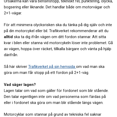
Orsakerna kan vara bensinstopp, tekniskt fel, punktering, olycka,
bogsering eller liknande. Det handlar både om motorvägar och
2+1-vägar.
För att minimera olycksrisken ska du tänka på dig själv och inte
på din motorcykel eller bil. Trafikverket rekommenderar att du
alltid
ska ta dig ifrån vägen om ditt fordon stannar. Att sitta
kvar i bilen eller stanna vid motorcykeln löser inte problemet. Gå
av vägen, hoppa över räcket, tillkalla bärgare och vänta på hjälp
därifrån.
Så här skriver
Trafikverket på sin hemsida
om vad man ska
göra om man får stopp på ett fordon på 2+1-väg.
Vad säger lagen?
Lagen talar om vad som gäller för fordonet som blir stående.
Den talar egentligen inte om vad personerna som färdas på
eller i fordonet ska göra om man blir stående längs vägen.
Motorcyklar som stannar på grund av tekniska fel saknar