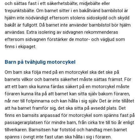
och sättas fast i ett säkerhetsbälte; midjebälte eller
trepunktsbälte. Om barnet sitter i en bakåtvänd barnbilstol är
hjälm inte nödvändigt eftersom stolens sidoskydd och skydd
bakåt är fullgott. Då barnet inte använder barnbilstol bör hjälm
användas. Extra isolering av sidvagnen rekommenderas
eftersom sidvagnen förstärker de motor- och vägljud som
finns i ekipaget.
Barn på tvåhjulig motorcykel
Om barn ska följa med på en motorcykel ska det ske på
barnets villkor och barnets säkerhet måste sättas främst. För
att ett barn ska kunna färdas säkert på en motorcykel måste
föraren kunna lita på att barnet kan sitta själv bakom föraren,
når ner till fotpinnarna och kan hålla i sig själv. Det är inte tillåtet
att ha barnet framför sig, det ska sitta på avsedd plats. Det
finns en barnsits anpassad för motorcykel som spänns fast på
passagerarplatsen för mindre barn, från cirka tre till tio år enligt
tillverkaren. Barnsitsen har fotstöd och handtag men barnet
spänns i övrigt inte fast utan ska hålla i sig i föraren.