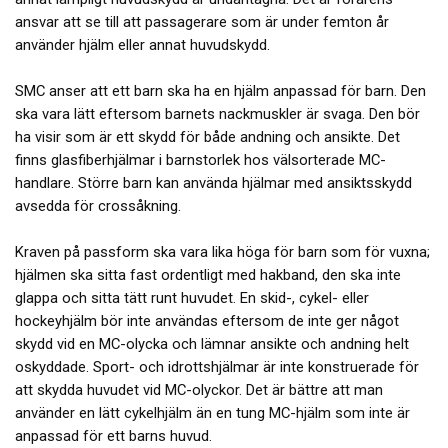
ansvar att se till att passagerare som är under femton år
använder hjälm eller annat huvudskydd.
SMC anser att ett barn ska ha en hjälm anpassad för barn. Den
ska vara lätt eftersom barnets nackmuskler är svaga. Den bör
ha visir som är ett skydd för både andning och ansikte. Det
finns glasfiberhjälmar i barnstorlek hos välsorterade MC-
handlare. Större barn kan använda hjälmar med ansiktsskydd
avsedda för crossåkning.
Kraven på passform ska vara lika höga för barn som för vuxna;
hjälmen ska sitta fast ordentligt med hakband, den ska inte
glappa och sitta tätt runt huvudet. En skid-, cykel- eller
hockeyhjälm bör inte användas eftersom de inte ger något
skydd vid en MC-olycka och lämnar ansikte och andning helt
oskyddade. Sport- och idrottshjälmar är inte konstruerade för
att skydda huvudet vid MC-olyckor. Det är bättre att man
använder en lätt cykelhjälm än en tung MC-hjälm som inte är
anpassad för ett barns huvud.