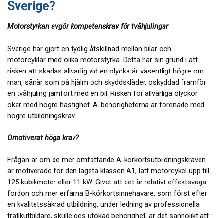
Sverige?
Motorstyrkan avgör kompetenskrav för tvåhjulingar
Sverige har gjort en tydlig åtskillnad mellan bilar och
motorcyklar med olika motorstyrka. Detta har sin grund i att
risken att skadas allvarlig vid en olycka är väsentligt högre om
man, sånär som på hjälm och skyddskläder, oskyddad framför
en tvåhjuling jämfört med en bil. Risken för allvarliga olyckor
ökar med högre hastighet. A-behörigheterna är förenade med
högre utbildningskrav.
Omotiverat höga krav?
Frågan är om de mer omfattande A-körkortsutbildningskraven
är motiverade för den lägsta klassen A1, lätt motorcykel upp till
125 kubikmeter eller 11 kW. Givet att det är relativt effektsvaga
fordon och mer erfarna B-körkortsinnehavare, som först efter
en kvalitetssäkrad utbildning, under ledning av professionella
trafikutbildare, skulle ges utökad behörighet, är det sannolikt att