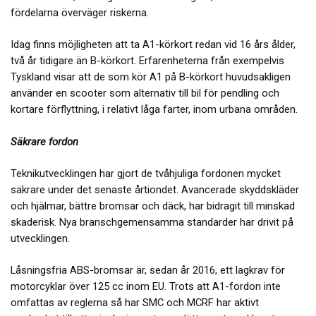
fördelarna överväger riskerna.
Idag finns möjligheten att ta A1-körkort redan vid 16 års ålder,
två år tidigare än B-körkort. Erfarenheterna från exempelvis
Tyskland visar att de som kör A1 på B-körkort huvudsakligen
använder en scooter som alternativ till bil för pendling och
kortare förflyttning, i relativt låga farter, inom urbana områden.
Säkrare fordon
Teknikutvecklingen har gjort de tvåhjuliga fordonen mycket
säkrare under det senaste årtiondet. Avancerade skyddskläder
och hjälmar, bättre bromsar och däck, har bidragit till minskad
skaderisk. Nya branschgemensamma standarder har drivit på
utvecklingen.
Låsningsfria ABS-bromsar är, sedan år 2016, ett lagkrav för
motorcyklar över 125 cc inom EU. Trots att A1-fordon inte
omfattas av reglerna så har SMC och MCRF har aktivt