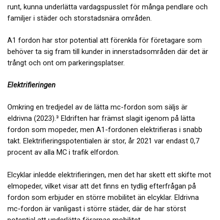
runt, kunna underlätta vardagspusslet för många pendlare och
familjer i städer och storstadsnära områden.
A1 fordon har stor potential att förenkla för företagare som
behöver ta sig fram till kunder in innerstadsområden där det är
trångt och ont om parkeringsplatser.
Elektrifieringen
Omkring en tredjedel av de lätta mc-fordon som säljs är
eldrivna (2023).³ Eldriften har främst slagit igenom på lätta
fordon som mopeder, men A1-fordonen elektrifieras i snabb
takt. Elektrifieringspotentialen är stor, år 2021 var endast 0,7
procent av alla MC i trafik elfordon.
Elcyklar inledde elektrifieringen, men det har skett ett skifte mot
elmopeder, vilket visar att det finns en tydlig efterfrågan på
fordon som erbjuder en större mobilitet än elcyklar. Eldrivna
mc-fordon är vanligast i större städer, där de har störst
potential att underlätta förarnas mobilitet.