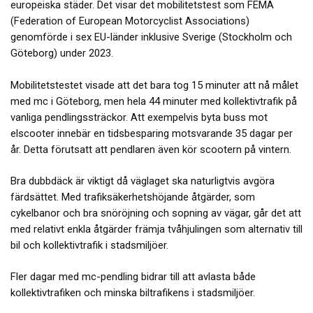
europeiska städer. Det visar det mobilitetstest som FEMA
(Federation of European Motorcyclist Associations)
genomförde i sex EU-länder inklusive Sverige (Stockholm och
Göteborg) under 2023.
Mobilitetstestet visade att det bara tog 15 minuter att nå målet
med mc i Göteborg, men hela 44 minuter med kollektivtrafik på
vanliga pendlingssträckor. Att exempelvis byta buss mot
elscooter innebär en tidsbesparing motsvarande 35 dagar per
år. Detta förutsatt att pendlaren även kör scootern på vintern.
Bra dubbdäck är viktigt då väglaget ska naturligtvis avgöra
färdsättet. Med trafiksäkerhetshöjande åtgärder, som
cykelbanor och bra snöröjning och sopning av vägar, går det att
med relativt enkla åtgärder främja tvåhjulingen som alternativ till
bil och kollektivtrafik i stadsmiljöer.
Fler dagar med mc-pendling bidrar till att avlasta både
kollektivtrafiken och minska biltrafikens i stadsmiljöer.