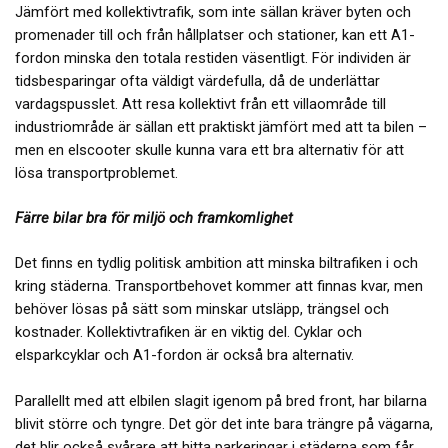
Jämfört med kollektivtrafik, som inte sällan kräver byten och
promenader till och från hållplatser och stationer, kan ett A1-
fordon minska den totala restiden väsentligt. För individen är
tidsbesparingar ofta väldigt värdefulla, då de underlättar
vardagspusslet. Att resa kollektivt från ett villaområde till
industriområde är sällan ett praktiskt jämfört med att ta bilen –
men en elscooter skulle kunna vara ett bra alternativ för att
lösa transportproblemet.
Färre bilar bra för miljö och framkomlighet
Det finns en tydlig politisk ambition att minska biltrafiken i och
kring städerna. Transportbehovet kommer att finnas kvar, men
behöver lösas på sätt som minskar utsläpp, trängsel och
kostnader. Kollektivtrafiken är en viktig del. Cyklar och
elsparkcyklar och A1-fordon är också bra alternativ.
Parallellt med att elbilen slagit igenom på bred front, har bilarna
blivit större och tyngre. Det gör det inte bara trängre på vägarna,
det blir också svårare att hitta parkeringar i städerna som får