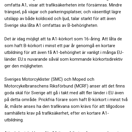
omfatta A1, visar att trafiksäkerheten inte försämras. Mindre
trängsel, på vägar och parkeringsplatser, och väsentligt lägre
utsläpp av både koldioxid och ljud, talar starkt för att även
Sverige ska låta A1 omfattas av B-behörigheten.
Det är idag möjligt att ta A1-körkort som 16-åring. Att låta de
som haft B-körkort i minst ett par år genomgå en kortare
utbildning för att även få A1-behörighet är vanligt i många EU-
länder. EU:s nuvarande såväl som kommande körkortsdirektiv
ger den möjligheten.
Sveriges Motorcyklister (SMC) och Moped och
Motorcykelbranschens Riksförbund (MCRF) anser att det finns
goda skäl för Sverige att gå i takt med allt fler länder i EU även
på detta område. Prickfria förare som haft B-körkort i minst två
år, måste anses ha den trafikvana som krävs för att tillgodose
samhällets krav på trafiksäkerhet, efter en kortare A1-
utbildning.