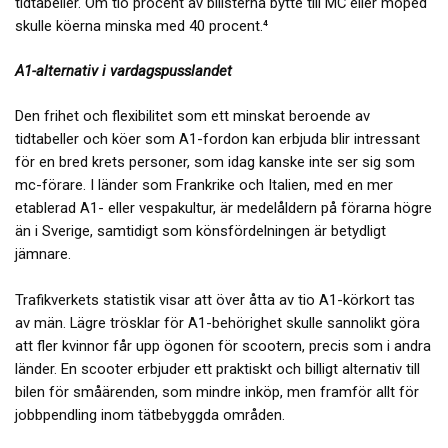
tidtabeller. Om tio procent av bilisterna bytte till MC eller moped
skulle köerna minska med 40 procent.⁴
A1-alternativ i vardagspusslandet
Den frihet och flexibilitet som ett minskat beroende av
tidtabeller och köer som A1-fordon kan erbjuda blir intressant
för en bred krets personer, som idag kanske inte ser sig som
mc-förare. I länder som Frankrike och Italien, med en mer
etablerad A1- eller vespakultur, är medelåldern på förarna högre
än i Sverige, samtidigt som könsfördelningen är betydligt
jämnare.
Trafikverkets statistik visar att över åtta av tio A1-körkort tas
av män. Lägre trösklar för A1-behörighet skulle sannolikt göra
att fler kvinnor får upp ögonen för scootern, precis som i andra
länder. En scooter erbjuder ett praktiskt och billigt alternativ till
bilen för småärenden, som mindre inköp, men framför allt för
jobbpendling inom tätbebyggda områden.