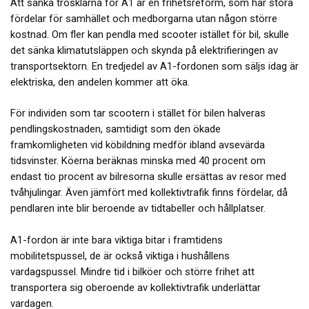
Att sänka trösklarna för A1 är en frihetsreform, som har stora
fördelar för samhället och medborgarna utan någon större
kostnad. Om fler kan pendla med scooter istället för bil, skulle
det sänka klimatutsläppen och skynda på elektrifieringen av
transportsektorn. En tredjedel av A1-fordonen som säljs idag är
elektriska, den andelen kommer att öka.
För individen som tar scootern i stället för bilen halveras
pendlingskostnaden, samtidigt som den ökade
framkomligheten vid köbildning medför ibland avsevärda
tidsvinster. Köerna beräknas minska med 40 procent om
endast tio procent av bilresorna skulle ersättas av resor med
tvåhjulingar. Även jämfört med kollektivtrafik finns fördelar, då
pendlaren inte blir beroende av tidtabeller och hållplatser.
A1-fordon är inte bara viktiga bitar i framtidens
mobilitetspussel, de är också viktiga i hushållens
vardagspussel. Mindre tid i bilköer och större frihet att
transportera sig oberoende av kollektivtrafik underlättar
vardagen.