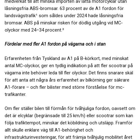
medverkat till att minska importen av lätta motorcyklar utan
låsningsfria ABS-bromsar. 63 procent av de A1 fordon för
landsvägstrafik¹ som såldes under 2024 hade låsningsfria
bromsar. ABS på minskar risken för dödlig utgång vid MC-
olyckor med 24–34 procent.²
Fördelar med fler A1 fordon på vägarna och i stan
Erfarenheten från Tyskland av A1 på B-körkort, med minskat
antal MC-olyckor, ger en tydlig indikation på att fler scootrar på
vägarna inte behöver leda till fler olyckor. Det finns snarare skäl
för att anta att några års erfarenhet av bilkörning ger säkrare
A1-förare – och fler bilister med större förståelse för mc-
trafikanter.
Om fler ställer bilen till förmån för tvåhjuliga fordon, oavsett om
det är elcyklar (begränsade till 25 km/h) eller scootrar som kan
följa trafiktempot, minskar det köbildning och utsläpp. Framför
allt skulle enklare väg till A1-behörighet och
infrastrukturinvesteringar, för att främja tvåhjulig mobilitet året