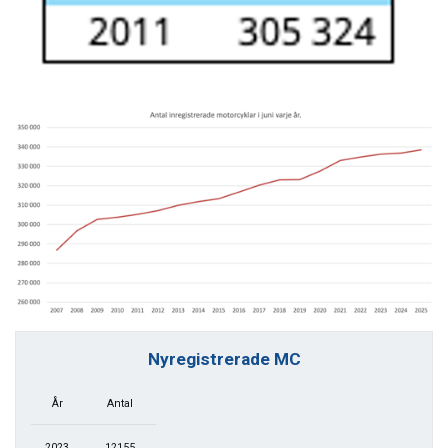
Nyregistrerade MC
År
Antal
2023
12155