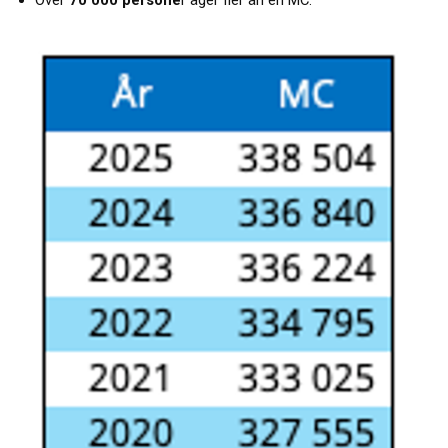
Över
70 000 persone
r äger fler än en MC.