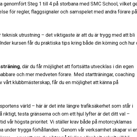
 ha genomfört Steg 1 till 4 på storbana med SMC School, vilket g
else för regler, flaggsignaler och samspelet med andra förare på
teknisk utrustning – det viktigaste är att du är trygg med att bli
. Under kursen får du praktiska tips kring både din körning och hur
nsträning
, där du får möjlighet att fortsätta utvecklas i din egen
, snabbare och mer medveten förare. Med startträningar, coaching
av vårt klubbmästerskap, får du en möjlighet att känna på
sportens värld – här är det inte längre trafiksäkerhet som står i
 riktigt, testa gränserna och om ett hjul lyfter är det ditt val –
id vår högsta prioritet. Vi ställer krav både på motorcyklarnas
äna under trygga förhållanden. Genom vår verksamhet skapar vi e