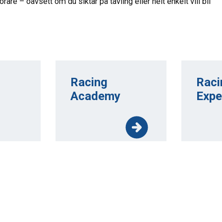
rare – oavsett om du siktar på tävling eller helt enkelt vill bli
Racing
Raci
Academy
Expe
ning