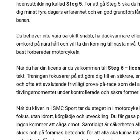
licensutbildning kallad
Steg 5
. För att gå Steg 5 ska du
dig minst fyra dagars erfarenhet och en god grundförstå
banan.
Du behöver inte vara särskilt snabb, ha däckvärmare eller 
omkörd på nära håll och vill ta din körning till nästa nivå
bäst förbereder motorcykeln.
När du har din licens är du välkommen till
Steg 6 – lice
takt. Träningen fokuserar på att göra dig till en säkrare
och ofta ett avslutande frivilligt prova-på-race som del 
tävlingsmomentet under kontrollerade och säkra former.
När du kliver in i SMC Sport tar du steget in i motorcykel
fokus, utan idrott, körglädje och utveckling. Du får gasa på
ingen kommer att säga emot. Samtidigt är säkerheten allt
skick och på förarnas beteende för att alla ska kunna tr