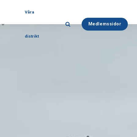
Våra
Medlemssidor
distrikt