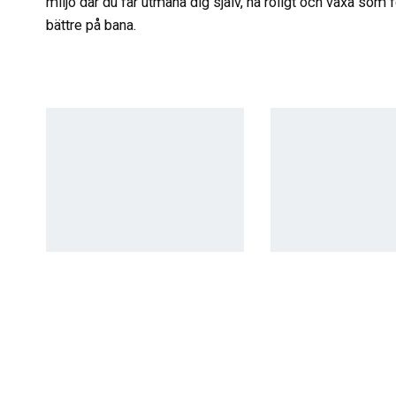
miljö där du får utmana dig själv, ha roligt och växa som fö
bättre på bana.
Steg 5
Steg 6
Licensutbildning
Licensträ