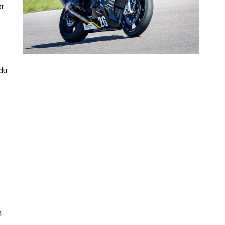
er
 du
n