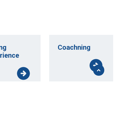
ng
Coachning
rience
Åk
till
toppen