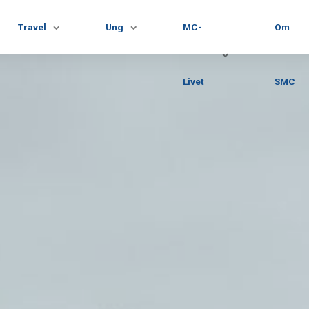
Travel
Ung
MC-
Om
Livet
SMC