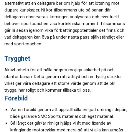
alternativt att en deltagare ber om hjälp för att lotsning mot
djupare kunskaper. Ni kör tillsammans ute på banan där
deltagaren observeras, körningen analyseras och eventuellt
behöver sportcoachen visa körtekniska moment. Tillsammans
går ni sedan igenom vilka förbättringspotentialer det finns och
vad deltagaren kan öva på under nästa pass självständigt eller
med sportcoachen.
Trygghet
Aktivt arbeta för att hålla högsta möjliga säkerhet på och
utanför banan. Detta genom rätt attityd och en tydlig struktur
vilket ger våra deltagare ett större värde genom att de blir
trygga, har roligt och kommer tillbaka till oss.
Förebild
Var en förbild genom att upprätthålla en god ordning i depån,
både gällande SMC Sports material och eget material.
Så långt det går/är rimligt hjälps vi åt med fixande av
krånglande motorcyklar med mera så att vi alla kan umgås