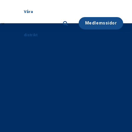
Våra
Medlemssidor
distrikt