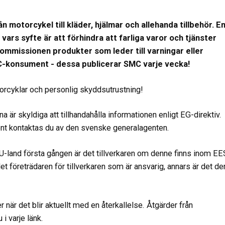
n motorcykel till kläder, hjälmar och allehanda tillbehör. E
ars syfte är att förhindra att farliga varor och tjänster
ommissionen produkter som leder till varningar eller
 MC-konsument - dessa publicerar SMC varje vecka!
torcyklar och personlig skyddsutrustning!
 är skyldiga att tillhandahålla informationen enligt EG-direktiv.
nt kontaktas du av den svenske generalagenten.
EU-land första gången är det tillverkaren om denne finns inom EE
et företrädaren för tillverkaren som är ansvarig, annars är det de
är det blir aktuellt med en återkallelse. Åtgärder från
 i varje länk.