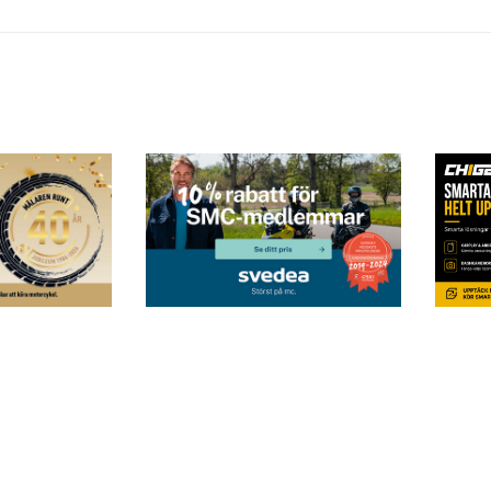
Postadress
Följ oss i sociala me
Svärdvägen 29
182 33 Danderyd