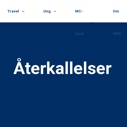
Travel
Ung
MC-
Om
Livet
SMC
Återkallelser