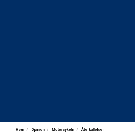
Hem
Opinion
Motorcykeln
Återkallelser