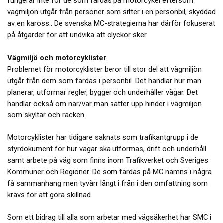
fungerar inte för de som färdas på motorcykel eftersom
vägmiljön utgår från personer som sitter i en personbil, skyddad
av en kaross.. De svenska MC-strategierna har därför fokuserat
på åtgärder för att undvika att olyckor sker.
Vägmiljö och motorcyklister
Problemet för motorcyklister beror till stor del att vägmiljön
utgår från dem som färdas i personbil. Det handlar hur man
planerar, utformar regler, bygger och underhåller vägar. Det
handlar också om när/var man sätter upp hinder i vägmiljön
som skyltar och räcken.
Motorcyklister har tidigare saknats som trafikantgrupp i de
styrdokument för hur vägar ska utformas, drift och underhåll
samt arbete på väg som finns inom Trafikverket och Sveriges
Kommuner och Regioner. De som färdas på MC nämns i några
få sammanhang men tyvärr långt i från i den omfattning som
krävs för att göra skillnad.
Som ett bidrag till alla som arbetar med vägsäkerhet har SMC i