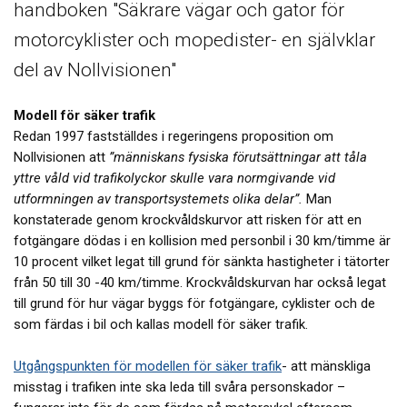
handboken "Säkrare vägar och gator för
motorcyklister och mopedister- en självklar
del av Nollvisionen"
Modell för säker trafik
Redan 1997 fastställdes i regeringens proposition om
Nollvisionen att
”människans fysiska förutsättningar att tåla
yttre våld vid trafikolyckor skulle vara normgivande vid
utformningen av transportsystemets olika delar”.
Man
konstaterade genom krockvåldskurvor att risken för att en
fotgängare dödas i en kollision med personbil i 30 km/timme är
10 procent vilket legat till grund för sänkta hastigheter i tätorter
från 50 till 30 -40 km/timme. Krockvåldskurvan har också legat
till grund för hur vägar byggs för fotgängare, cyklister och de
som färdas i bil och kallas modell för säker trafik.
Utgångspunkten för modellen för säker trafik
- att mänskliga
misstag i trafiken inte ska leda till svåra personskador –