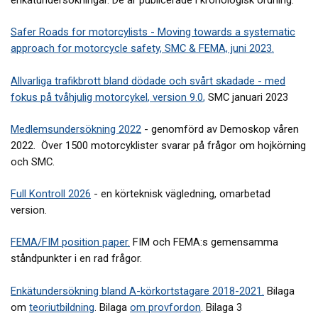
enkätundersökningar. De är publicerade i kronologisk ordning.
Safer Roads for motorcylists - Moving towards a systematic
approach for motorcycle safety, SMC & FEMA, juni 2023.
Allvarliga trafikbrott bland dödade och svårt skadade - med
fokus på tvåhjulig motorcykel
,
version 9.0
,
SMC januari 2023
Medlemsundersökning 2022
- genomförd av Demoskop våren
2022. Över 1500 motorcyklister svarar på frågor om hojkörning
och SMC.
Full Kontroll 2026
- en körteknisk vägledning, omarbetad
version.
FEMA/FIM position paper.
FIM och FEMA:s gemensamma
ståndpunkter i en rad frågor.
Enkätundersökning bland A-körkortstagare 2018-2021.
Bilaga
om
teoriutbildning
. Bilaga
om provfordon
. Bilaga 3