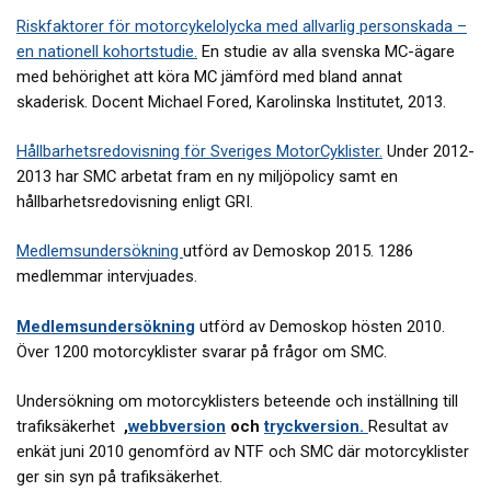
Riskfaktorer för motorcykelolycka med allvarlig personskada –
en nationell kohortstudie
.
En studie av alla svenska MC-ägare
med behörighet att köra MC jämförd med bland annat
skaderisk. Docent Michael Fored, Karolinska Institutet, 2013.
Hållbarhetsredovisning för Sveriges MotorCyklister.
Under 2012-
2013 har SMC arbetat fram en ny miljöpolicy samt en
hållbarhetsredovisning enligt GRI.
Medlemsundersökning
utförd av Demoskop 2015. 1286
medlemmar intervjuades.
Medlemsundersökning
utförd av Demoskop hösten 2010.
Över 1200 motorcyklister svarar på frågor om SMC.
Undersökning om motorcyklisters beteende och inställning till
trafiksäkerhet
,
webbversion
och
tryckversion
.
Resultat av
enkät juni 2010 genomförd av NTF och SMC där motorcyklister
ger sin syn på trafiksäkerhet.