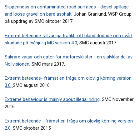
Slipperiness on contaminated road surfaces - diesel spillage
and loose gravel on bare asphalt
,
Johan Granlund, WSP Group
på uppdrag av SMC oktober 2017.
Extermt beteende -allvarliga trafikbrott bland dödade och svårt
skadade på tvåhjulig MC version 4.0
, SMC augusti 2017.
Säkrare vägar och gator för motorcyklister - en självklar del av
Nollvisionen
,
SMC mars 2017.
Extremt beteende- främst en fråga om olovlig körning version
3.0
,
SMC augusti 2016.
Extreme behaviour is mainly about illegal riding
,
SMC November
2016.
Extremt beteende - främst en fråga om olovlig körning version
2.0
,
SMC oktober 2015.