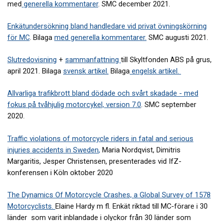
med
generella kommentarer
. SMC december 2021.
Enkätundersökning bland handledare vid privat övningskörning
för MC
. Bilaga
med generella kommentarer
.
SMC augusti 2021.
Slutredovisning
+
sammanfattning
till Skyltfonden ABS på grus,
april 2021. Bilaga
svensk artikel.
Bilaga
engelsk artikel.
Allvarliga trafikbrott bland dödade och svårt skadade - med
fokus på tvåhjulig motorcykel, version 7.0
. SMC september
2020.
Traffic violations of motorcycle riders in fatal and serious
injuries accidents in Sweden
,
Maria Nordqvist, Dimitris
Margaritis, Jesper Christensen, presenterades vid IfZ-
konferensen i Köln oktober 2020
The Dynamics Of Motorcycle Crashes, a Global Survey of 1578
Motorcyclists.
Elaine Hardy m fl. Enkät riktad till MC-förare i 30
länder som varit inblandade i olyckor från 30 länder som