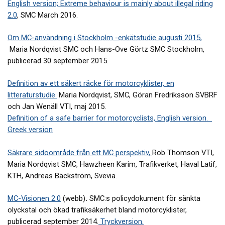
English version; Extreme behaviour is mainly about illegal riding
2.0
, SMC March 2016.
Om MC-användning i Stockholm -enkätstudie augusti 2015
,
Maria Nordqvist SMC och Hans-Ove Görtz SMC Stockholm,
publicerad 30 september 2015.
Definition av ett säkert räcke för motorcyklister, en
litteraturstudie
.
Maria Nordqvist, SMC, Göran Fredriksson SVBRF
och Jan Wenäll VTI, maj 2015.
Definition of a safe barrier for motorcyclists, English version.
Greek version
Säkrare sidoområde från ett MC perspektiv
,
Rob Thomson VTI,
Maria Nordqvist SMC, Hawzheen Karim, Trafikverket, Haval Latif,
KTH, Andreas Bäckström, Svevia.
MC-Visionen 2.0
(webb)
.
SMC:s policydokument för sänkta
olyckstal och ökad trafiksäkerhet bland motorcyklister,
publicerad september 2014.
Tryckversion.