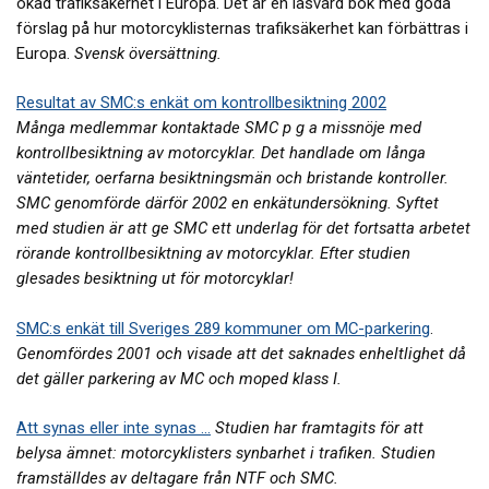
ökad trafiksäkerhet i Europa. Det är en läsvärd bok med goda
förslag på hur motorcyklisternas trafiksäkerhet kan förbättras i
Europa.
Svensk översättning.
Resultat av SMC:s enkät om kontrollbesiktning 2002
Många medlemmar kontaktade SMC p g a missnöje med
kontrollbesiktning av motorcyklar. Det handlade om långa
väntetider, oerfarna besiktningsmän och bristande kontroller.
SMC genomförde därför 2002 en enkätundersökning. Syftet
med studien är att ge SMC ett underlag för det fortsatta arbetet
rörande kontrollbesiktning av motorcyklar. Efter studien
glesades besiktning ut för motorcyklar!
SMC:s enkät till Sveriges 289 kommuner om MC-parkering
.
Genomfördes 2001 och visade att det saknades enheltlighet då
det gäller parkering av MC och moped klass I.
Att synas eller inte synas ...
Studien har framtagits för att
belysa ämnet: motorcyklisters synbarhet i trafiken. Studien
framställdes av deltagare från NTF och SMC.