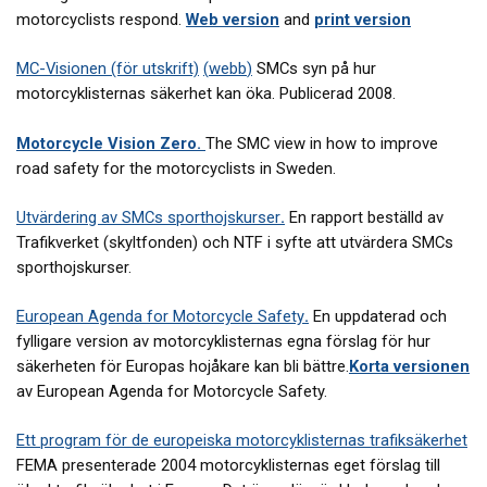
motorcyclists respond.
Web version
and
print version
MC-Visionen (för utskrift)
(
webb
)
SMCs syn på hur
motorcyklisternas säkerhet kan öka. Publicerad 2008.
Motorcycle Vision Zero
.
The SMC view in how to improve
road safety for the motorcyclists in Sweden.
Utvärdering av SMCs sporthojskurser
.
En rapport beställd av
Trafikverket (skyltfonden) och NTF i syfte att utvärdera SMCs
sporthojskurser.
European Agenda for Motorcycle Safety
.
En uppdaterad och
fylligare version av motorcyklisternas egna förslag för hur
säkerheten för Europas hojåkare kan bli bättre.
Korta versionen
av European Agenda for Motorcycle Safety.
Ett program för de europeiska motorcyklisternas trafiksäkerhet
FEMA presenterade 2004 motorcyklisternas eget förslag till