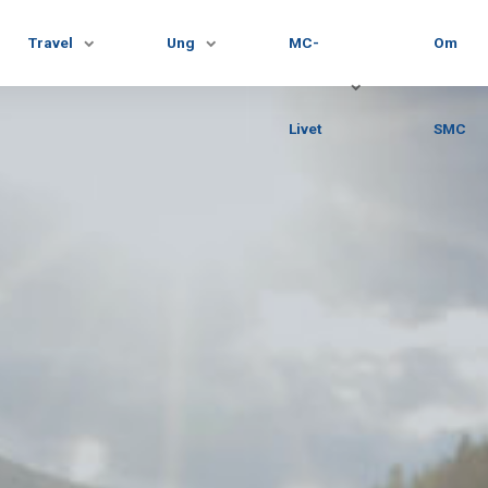
Travel
Ung
MC-
Om
Livet
SMC