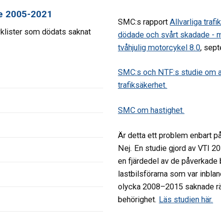
e 2005-2021
SMC:s rapport
Allvarliga trafi
yklister som dödats saknat
dödade och svårt skadade - 
tvåhjulig motorcykel 8.0
, sep
SMC:s och NTF:s studie om att
trafiksäkerhet.
SMC om hastighet.
Är detta ett problem enbart 
Nej. En studie gjord av VTI 20
en fjärdedel av de påverkade
lastbilsförarna som var inblan
olycka 2008–2015 saknade rät
behörighet.
Läs studien här.