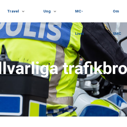
Travel
Ung
MC-
Om
Livet
SMC
lvarliga trafikbro