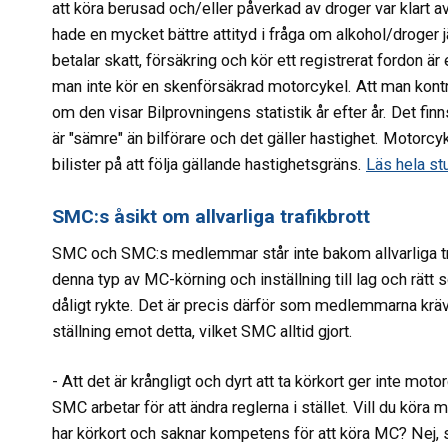
att köra berusad och/eller påverkad av droger var klart
hade en mycket bättre attityd i fråga om alkohol/droger 
betalar skatt, försäkring och kör ett registrerat fordon är 
man inte kör en skenförsäkrad motorcykel. Att man kontr
om den visar Bilprovningens statistik år efter år. Det fi
är "sämre" än bilförare och det gäller hastighet. Motorcy
bilister på att följa gällande hastighetsgräns.
Läs hela stu
SMC:s åsikt om allvarliga trafikbrott
SMC och SMC:s medlemmar står inte bakom allvarliga tra
denna typ av MC-körning och inställning till lag och rätt
dåligt rykte. Det är precis därför som medlemmarna kräv
ställning emot detta, vilket SMC alltid gjort.
- Att det är krångligt och dyrt att ta körkort ger inte motorc
SMC arbetar för att ändra reglerna i stället. Vill du kö
har körkort och saknar kompetens för att köra MC? Nej, sj