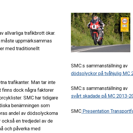
llvarliga trafikbrott ökar.
etta måste uppmärksammas
r med traditionellt
SMC:s sammanställning av
dödsolyckor på tvåhjulig MC
a trafikanter. Man tar inte
SMC:s sammanställning av
t finns dock några faktorer
svårt skadade på MC 2013-
2
cyklister. SMC har tidigare
uridiska benämningen som
SMC
Presentation Transport
ras andel av dödsolyckorna
r också en tredjedel av de
 nå och påverka med