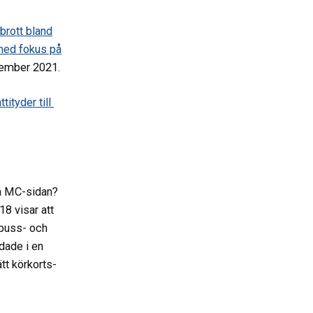
kbrott bland
med fokus på
tember 2021.
ityder till
på MC-sidan?
18 visar att
 buss- och
dade i en
t körkorts-