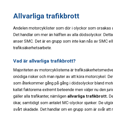
Allvarliga trafikbrott
Andelen motorcyklister som dör i olyckor som orsakas av a
Det handlar om mer än hälften av alla dödsolyckor. D
anser SMC. Det är en grupp som inte kan nås av SMC elle
trafiksäkerhetsarbete.
Vad är allvarliga trafikbrott?
Majoriteten av motorcyklisterna är trafiksäkerhetsmedvetn
onödiga risker och man njuter av att köra motorcykel. De
som återkommer gång på gång i dödsolyckor bland motor
kallat faktorerna extremt beteende men väljer nu den j
gäller alla trafikanter, nämligen
allvarliga trafikbrott.
De
ökar, samtidigt som antalet MC-olyckor sjunker. De utgö
svårt skadade. Det handlar om en grupp som är svår att