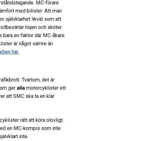
 avståndstagande. MC-förare
jämfört med bilister. Att man
en självklarhet likväl som att
ollbesiktar hojen och sköter
nns bara en faktor där MC-åkare
klister är något sämre än
dien här.
fikbrott. Tvärtom, det är
 som ger
alla
motorcyklister ett
er att SMC ska ta en klar
yklister rätt att köra olovligt.
ra med en MC-kompis som inte
älvklart inte.