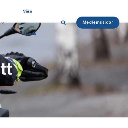
Våra
Medlemssidor
distrikt
tt