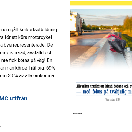
genomgått körkortsutbildning
s för att köra motorcykel.
na överrepresenterade. De
 oregistrerad, avställd och
inte fick köras på väg! En
när man körde ihjäl sig. 69%
r om 30 % av alla omkomna
 MC utifrån
.