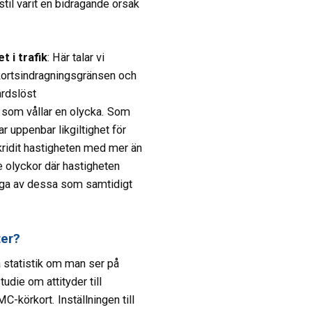
rstil varit en bidragande orsak
 i trafik
: Här talar vi
kortsindragningsgränsen och
rdslöst
 som vållar en olycka. Som
r uppenbar likgiltighet för
ridit hastigheten med mer än
 olyckor där hastigheten
ga av dessa som samtidigt
ter?
a statistik om man ser på
die om attityder till
C-körkort. Inställningen till