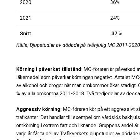
2020
36%
2021
24%
Snitt
37 %
Källa; Djupstudier av dödade på tvåhjulig MC 2011-2020
Körning i påverkat tillstånd
: MC-föraren är påverkad av
läkemedel som påverkar körningen negativt. Antalet MC
av alkohol och droger när man omkommer ökar stadigt. 
%
av alla omkomna 2011-2018. Två tredjedelar av dessa
Aggressiv körning:
MC-föraren kör på ett aggressivt sätt
trafikanter. Det handlar till exempel om vårdslös bakhjul
omkörning i extrem fart och liknande. Gruppens andel 
varje år får ta del av Trafikverkets djupstudier av dödade 