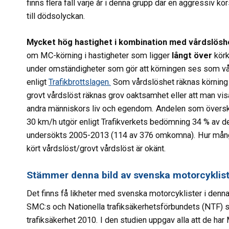
finns flera fall varje år i denna grupp där en aggressiv kö
till dödsolyckan.
Mycket hög hastighet i kombination med vårdslöshet
om MC-körning i hastigheter som ligger
långt över
kör
under omständigheter som gör att körningen ses som vå
enligt
Trafikbrottslagen.
Som vårdslöshet räknas körning
grovt vårdslöst räknas grov oaktsamhet eller att man visa
andra människors liv och egendom. Andelen som översk
30 km/h utgör enligt Trafikverkets bedömning 34 % av de
undersökts 2005-2013 (114 av 376 omkomna). Hur mån
kört vårdslöst/grovt vårdslöst är okänt.
Stämmer denna bild av svenska motorcyklis
Det finns få likheter med svenska motorcyklister i denn
SMC:s och Nationella trafiksäkerhetsförbundets (NTF) stu
trafiksäkerhet 2010. I den studien uppgav alla att de har M