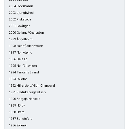
2004 Söderhamn
2003 Ljungbyhed
2002 Fiskeboda
2001 Lövånger
2000 Gotland/Kneippbyn
1999 Ängelholm
1998 Sälenfjällen/Stöten
1997 Norrköping
1996 Dals Ed
1995 Norrfällsviken
1994 Tanums Strand
1993 Sollerön
1992 Hillerstorp/High Chapparal
1991 Fredriksberg/Säfsen
1990 Bergsjö/Hassela
1989 Hörby
1988 Skara
1987 Bengtsfors
1986 Sollerön