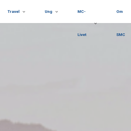
Travel
Ung
MC-
Om
Livet
SMC