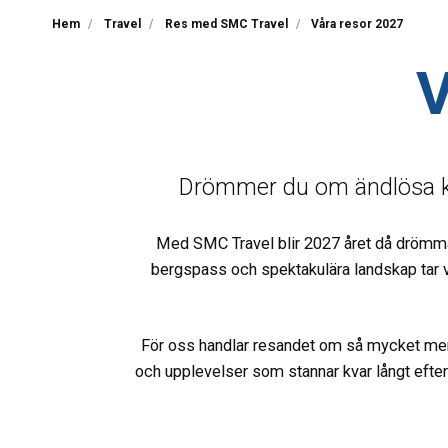
Hem
Travel
Res med SMC Travel
Våra resor 2027
Drömmer du om ändlösa ku
Med SMC Travel blir 2027 året då drömmar b
bergspass och spektakulära landskap tar v
För oss handlar resandet om så mycket mer ä
och upplevelser som stannar kvar långt efter 