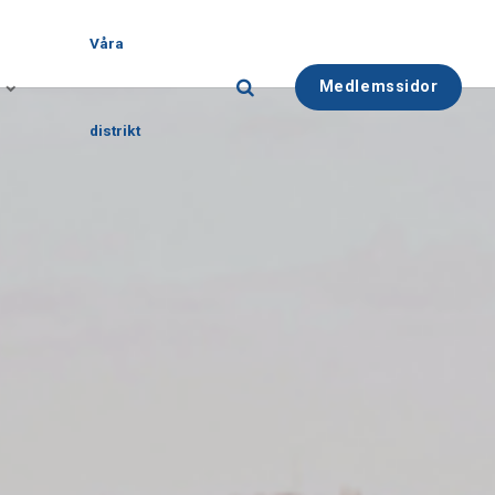
Våra
Medlemssidor
distrikt