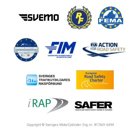
Copyright © Sveriges MotorCyklister Org.nr: 817601-6494