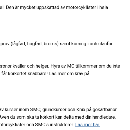
kel. Den är mycket uppskattad av motorcyklister i hela
prov (lågfart, högfart, broms) samt körning i och utanför
ronor kvällar och helger. Hyra av MC tillkommer om du inte
u får körkortet snabbare! Läs mer om krav på
 av kurser inom SMC; grundkurser och Knix på gokartbanor
. Även du som ska ta körkort kan delta med din handledare.
torcyklister och SMC:s instruktörer.
Läs mer här.