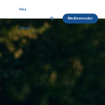
Våra
Medlemssidor
distrikt