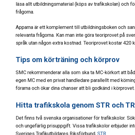
läsa allt utbildningsmaterial (köps av trafikskolan) och 
frågorna.
Apparna är ett komplement till utbildningsboken och sann
relevanta frågorna. Kan man inte göra teoriprovet på sv
språk utan någon extra kostnad. Teoriprovet kostar 420 k
Tips om körträning och körprov
SMC rekommenderar alla som ska ta MC-körkort att både 
egen MC med en privat handledare parallellt med körning 
förarna och ökar dina chanser att bli godkänd i körprovet
Hitta trafikskola genom STR och TR
Det finns två svenska organisationer för trafikskolor. Sök
och ungefärlig prisuppgift. Vissa trafikskolor erbjuder in
Sveriges Trafikutbildares Riksförbund,
STR.