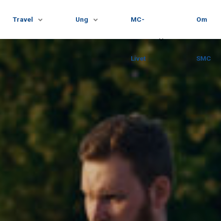
Travel
Ung
MC-
Om
Livet
SMC