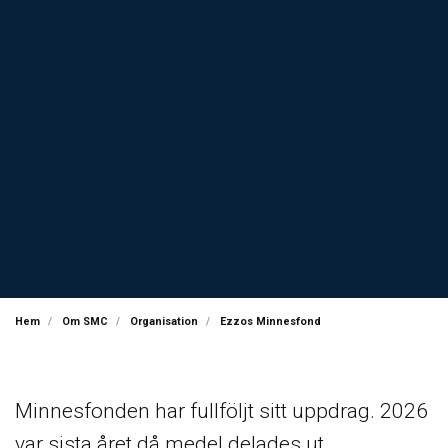
Hem
Om SMC
Organisation
Ezzos Minnesfond
Minnesfonden har fullföljt sitt uppdrag. 2026
var sista året då medel delades ut.