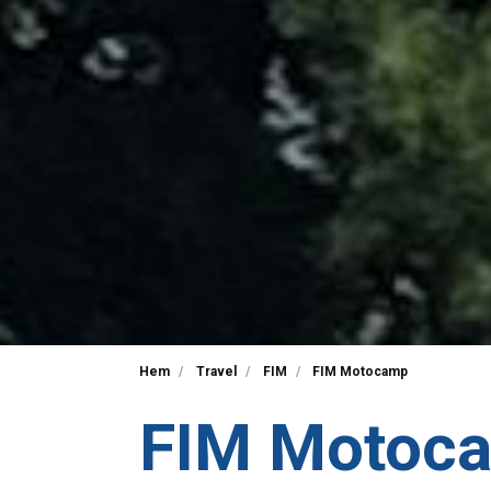
Hem
Travel
FIM
FIM Motocamp
FIM Motoc