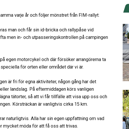
ma varje år och följer mönstret från FIM-rallyt:
as man och får sin id-bricka och rallypåse vid
fta men in- och utpasseringskontrollen på campingen
t på egen motorcykel och där försöker arrangörerna ta
 speciella för orten eller området där vi är.
n är fri för egna aktiviteter, någon gång har det
 eller landslag. På eftermiddagen körs vanligen
a tätorter, så att vi får tillfälle att visa upp oss och
ngen. Körsträckan är vanligtvis cirka 15 km.
ar naturligtvis. Alla har sin egen uppfattning om vad
r mycket möda för att få oss att trivas.