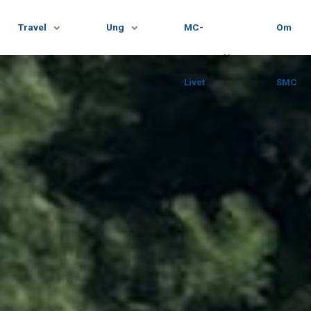
Travel
Ung
MC-
Om
Livet
SMC