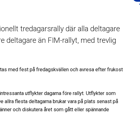
nellt tredagarsrally där alla deltagare
e deltagare än FIM-rallyt, med trevlig
slutas med fest på fredagskvällen och avresa efter frukost
tressanta utflykter dagarna före rallyt. Utflykter som
llra flesta deltagarna brukar vara på plats senast på
a vänner och diskutera året som gått eller spännande