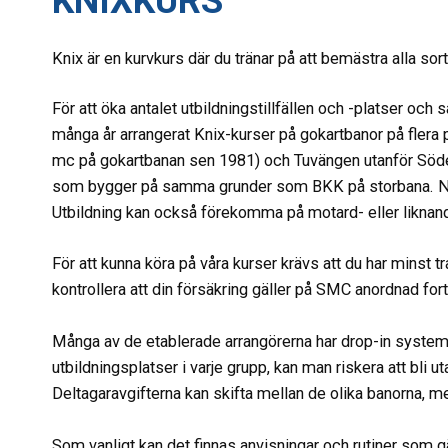
KNIXKURS
Knix är en kurvkurs där du tränar på att bemästra alla sor
För att öka antalet utbildningstillfällen och -platser och
många år arrangerat Knix-kurser på gokartbanor på flera p
mc på gokartbanan sen 1981) och Tuvängen utanför Söder
som bygger på samma grunder som BKK på storbana. Nume
Utbildning kan också förekomma på motard- eller liknan
För att kunna köra på våra kurser krävs att du har minst 
kontrollera att din försäkring gäller på SMC anordnad for
Många av de etablerade arrangörerna har drop-in system
utbildningsplatser i varje grupp, kan man riskera att bli 
Deltagaravgifterna kan skifta mellan de olika banorna, m
Som vanligt kan det finnas anvisningar och rutiner som gäl