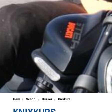
Hem
School
Kurser
Knixkurs