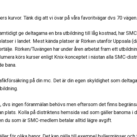
ters kurvor. Tänk dig att vi övar på våra favoritvägar dvs 70 vägen
 samtidigt ge deltagarna en bra utbildning till låg kostnad, har SM
latser i landet. Mest kända platser är Rörken utanför Uppsala (d
tälje. Rörken/Tuvängen har under åren arbetat fram ett utbildn
ra körs kurser enligt Knix-konceptet i nästan alla SMC-distri
de bana.
trafikförsäkring på din mc. Det är din egen skyldighet som deltaga
tbildning.
, dvs ingen föranmälan behövs men eftersom det finns begränsa
utan plats. Kolla på distriktens hemsida vad som gäller banorna i d
en du som är SMC-medlem betalar alltid lägre avgift.
ler för olika banor. Det kan gälla till exempel bullergränser och 