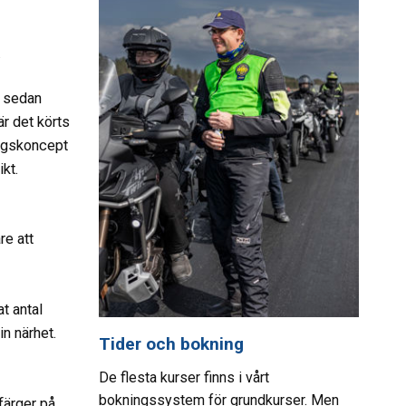
.
C sedan
är det körts
ingskoncept
kt.
re att
t antal
in närhet.
Tider och bokning
De flesta kurser finns i vårt
bokningssystem för grundkurser. Men
färger på