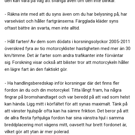
den kan vara på väg att svänga även om den inte blinkar.
- Räkna inte med att du syns även om du har belysning på, har
varselväst och håller fartgränserna. Färgglada kläder syns
oftast bättre än svarta, men inte alltid.
- Håll farten! Av dem som dödats i korsningsolyckor 2005-2011
överskred fyra av tio motorcyklister hastigheten med mer än 30
km/timme. Det är farter som andra trafikanter inte förväntar
sig. Forskning visar också att bilister tror att motorcykeln håller
en lägre fart än den faktiskt gör.
- Ha handlingsberedskap inför korsningar där det finns fler
fordon än du och din motorcykel. Titta långt fram, ha några
fingrar på bromshandtaget och var beredd på att vad som helst
kan hända. Ligg mitt i körfältet för att synas maximalt. Tänk på
att vänster hjulspår ofta kan ha sämre friktion. Det beror på att
de allra flesta fyrhjuliga fordon har sina vänstra hjul i samma
breddplacering mot vägens mitt, oavsett hur brett fordonet är,
vilket gör att ytan är mer polerad.