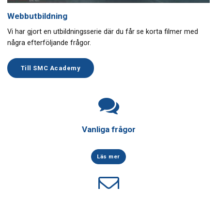
Webbutbildning
Vi har gjort en utbildningsserie där du får se korta filmer med
några efterföljande frågor.
Till SMC Academy
Vanliga frågor
Läs mer
Åk
Kontakta SMC
till