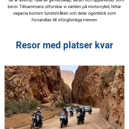
– de är äventyr fulla av gemenskap, skratt och upplevelser som
berör. Tillsammans utforskar vi världen på motorcykel, hittar
vägarna bortom turiststråken och delar ögonblick som
förvandlas till oförglömliga minnen.
Resor med platser kvar