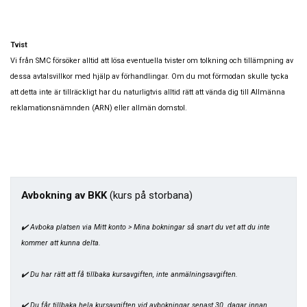
Tvist
Vi från SMC försöker alltid att lösa eventuella tvister om tolkning och tillämpning av
dessa avtalsvillkor med hjälp av förhandlingar. Om du mot förmodan skulle tycka
att detta inte är tillräckligt har du naturligtvis alltid rätt att vända dig till Allmänna
reklamationsnämnden (ARN) eller allmän domstol.
Avbokning av BKK
(kurs på storbana)
✔️ Avboka platsen via Mitt konto > Mina bokningar så snart du vet att du inte
kommer att kunna delta.
✔️ Du har rätt att få tillbaka kursavgiften, inte anmälningsavgiften.
✔️ Du får tillbaka hela kursavgiften vid avbokningar senast 30 dagar innan