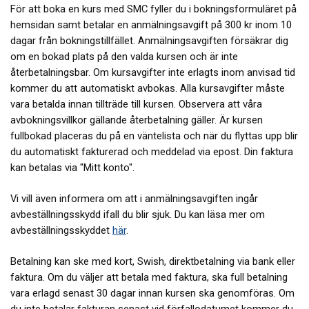
För att boka en kurs med SMC fyller du i bokningsformuläret på
hemsidan samt betalar en anmälningsavgift på 300 kr inom 10
dagar från bokningstillfället. Anmälningsavgiften försäkrar dig
om en bokad plats på den valda kursen och är inte
återbetalningsbar. Om kursavgifter inte erlagts inom anvisad tid
kommer du att automatiskt avbokas. Alla kursavgifter måste
vara betalda innan tillträde till kursen. Observera att våra
avbokningsvillkor gällande återbetalning gäller. Är kursen
fullbokad placeras du på en väntelista och när du flyttas upp blir
du automatiskt fakturerad och meddelad via epost. Din faktura
kan betalas via "Mitt konto".
Vi vill även informera om att i anmälningsavgiften ingår
avbeställningsskydd ifall du blir sjuk. Du kan läsa mer om
avbeställningsskyddet
här
.
Betalning kan ske med kort, Swish, direktbetalning via bank eller
faktura. Om du väljer att betala med faktura, ska full betalning
vara erlagd senast 30 dagar innan kursen ska genomföras. Om