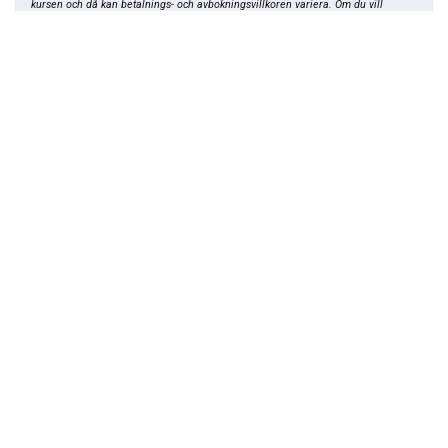
kursen och då kan betalnings- och avbokningsvillkoren variera. Om du vill
avboka en grundkurs ska du kontakta kursledaren för den aktuella kursen.
Åk
till
toppen
Vanliga frågor
Läs mer
Kontakta SMC
Läs mer