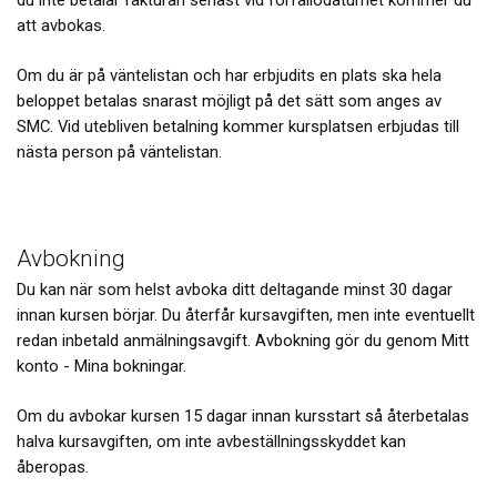
du inte betalar fakturan senast vid förfallodatumet kommer du
att avbokas.
Om du är på väntelistan och har erbjudits en plats ska hela
beloppet betalas snarast möjligt på det sätt som anges av
SMC. Vid utebliven betalning kommer kursplatsen erbjudas till
nästa person på väntelistan.
Avbokning
Du kan när som helst avboka ditt deltagande minst 30 dagar
innan kursen börjar. Du återfår kursavgiften, men inte eventuellt
redan inbetald anmälningsavgift. Avbokning gör du genom Mitt
konto - Mina bokningar.
Om du avbokar kursen 15 dagar innan kursstart så återbetalas
halva kursavgiften, om inte avbeställningsskyddet kan
åberopas.