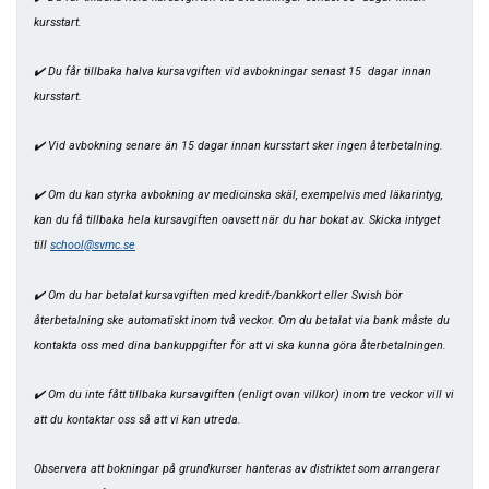
kursstart.
✔️ Du får tillbaka halva kursavgiften vid avbokningar senast 15 dagar innan
kursstart.
✔️ Vid avbokning senare än 15 dagar innan kursstart sker ingen återbetalning.
✔️ Om du kan styrka avbokning av medicinska skäl, exempelvis med läkarintyg,
kan du få tillbaka hela kursavgiften oavsett när du har bokat av. Skicka intyget
till
school@svmc.se
✔️ Om du har betalat kursavgiften med kredit-/bankkort eller Swish bör
återbetalning ske automatiskt inom två veckor. Om du betalat via bank måste du
kontakta oss med dina bankuppgifter för att vi ska kunna göra återbetalningen.
✔️ Om du inte fått tillbaka kursavgiften (enligt ovan villkor) inom tre veckor vill vi
att du kontaktar oss så att vi kan utreda.
Observera att bokningar på grundkurser hanteras av distriktet som arrangerar