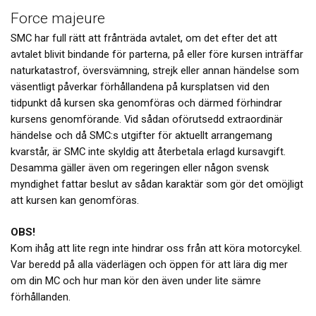
Force majeure
SMC har full rätt att frånträda avtalet, om det efter det att
avtalet blivit bindande för parterna, på eller före kursen inträffar
naturkatastrof, översvämning, strejk eller annan händelse som
väsentligt påverkar förhållandena på kursplatsen vid den
tidpunkt då kursen ska genomföras och därmed förhindrar
kursens genomförande. Vid sådan oförutsedd extraordinär
händelse och då SMC:s utgifter för aktuellt arrangemang
kvarstår, är SMC inte skyldig att återbetala erlagd kursavgift.
Desamma gäller även om regeringen eller någon svensk
myndighet fattar beslut av sådan karaktär som gör det omöjligt
att kursen kan genomföras.
OBS!
Kom ihåg att lite regn inte hindrar oss från att köra motorcykel.
Var beredd på alla väderlägen och öppen för att lära dig mer
om din MC och hur man kör den även under lite sämre
förhållanden.