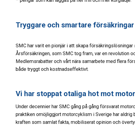
– pengar som kan läggas på fler mil och mer körglädje.
Tryggare och smartare försäkringar
SMC har varit en pionjär i att skapa försäkringslösningar
Årsförsäkringen, som SMC tog fram, var en revolution o
Medlemsrabatter och vårt nära samarbete med flera försä
både tryggt och kostnadseffektivt.
Vi har stoppat otaliga hot mot moto
Under decennier har SMC gång på gång försvarat motorcy
praktiken omöjliggjort motorcyklism i Sverige har aldrig b
kraften som samlat fakta, mobiliserat opinion och övert