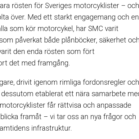
lara rösten för Sveriges motorcyklister – oc
olta över. Med ett starkt engagemang och en
r alla som kör motorcykel, har SMC varit
 som påverkat både plånböcker, säkerhet oc
 varit den enda rösten som fört
jort det med framgång.
gare, drivit igenom rimliga fordonsregler oc
i har dessutom etablerat ett nära samarbete me
t motorcyklister får rättvisa och anpassade
t blicka framåt – vi tar oss an nya frågor och
ramtidens infrastruktur.