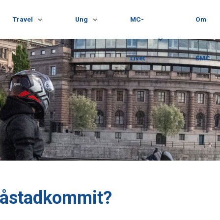
Travel
Ung
MC-
Om
Livet
SMC
 åstadkommit?