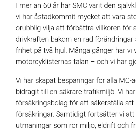
I mer än 60 år har SMC varit den självk
vi har åstadkommit mycket att vara st
orubblig vilja att förbättra villkoren fö
drivkraften bakom en rad förändringar
frihet på två hjul. Många gånger har vi
motorcyklisternas talan – och vi har g
Vi har skapat besparingar för alla MC-ä
bidragit till en säkrare trafikmiljö. V
försäkringsbolag för att säkerställa at
försäkringar. Samtidigt fortsätter vi at
utmaningar som rör miljö, eldrift och f