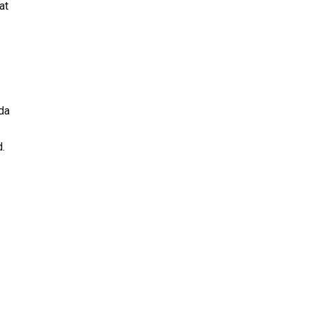
at
da
d.