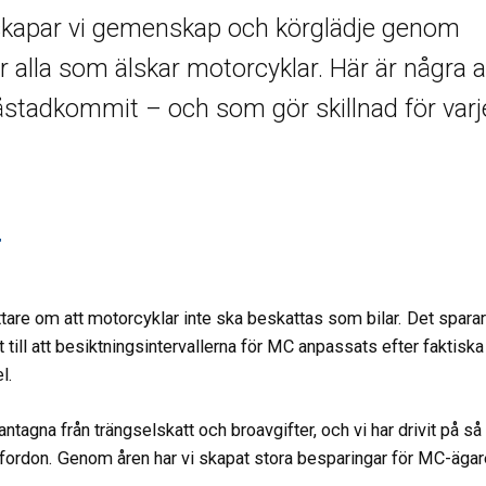
 skapar vi gemenskap och körglädje genom
r alla som älskar motorcyklar. Här är några 
åstadkommit – och som gör skillnad för varj
r
are om att motorcyklar inte ska beskattas som bilar. Det sparar
t till att besiktningsintervallerna för MC anpassats efter faktiska
l.
agna från trängselskatt och broavgifter, och vi har drivit på så
fordon. Genom åren har vi skapat stora besparingar för MC-ägar