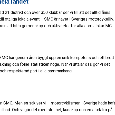
hela landet
 distrikt och över 350 klubbar ser vi till att det alltid finns
 till otaliga lokala event – SMC är navet i Sveriges motorcykelliv.
nsin att hitta gemenskap och aktiviteter för alla som älskar MC.
p. SMC har genom åren byggt upp en unik kompetens och ett brett
kning och följer statistiken noga. När vi uttalar oss gör vi det
g och respekterad part i alla sammanhang.
 utan SMC. Men en sak vet vi – motorcyklismen i Sverige hade haft
skillnad. Och vi gör det med stolthet, kunskap och en stark tro på