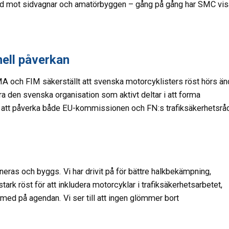
rbud mot sidvagnar och amatörbyggen – gång på gång har SMC vis
nell påverkan
 och FIM säkerställt att svenska motorcyklisters röst hörs än
vara den svenska organisation som aktivt deltar i att forma
et att påverka både EU-kommissionen och FN:s trafiksäkerhetsrå
eras och byggs. Vi har drivit på för bättre halkbekämpning,
ark röst för att inkludera motorcyklar i trafiksäkerhetsarbetet,
 med på agendan. Vi ser till att ingen glömmer bort