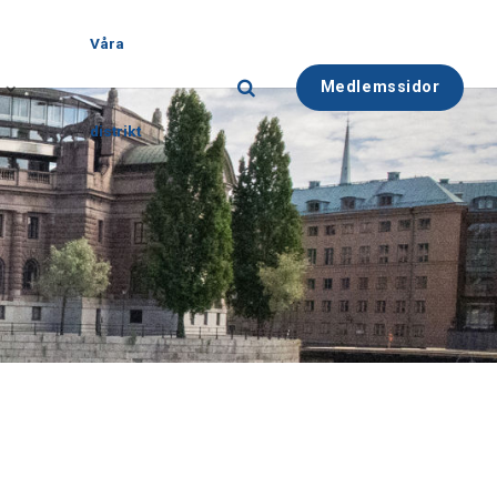
Våra
Medlemssidor
distrikt