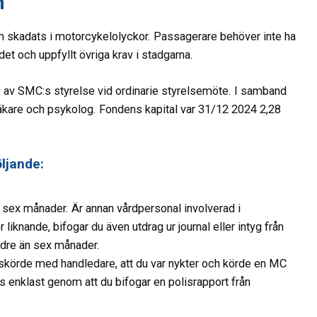
n
kadats i motorcykelolyckor. Passagerare behöver inte ha
 och uppfyllt övriga krav i stadgarna.
 av SMC:s styrelse vid ordinarie styrelsemöte. I samband
äkare och psykolog. Fondens kapital var 31/12 2024 2,28
ljande:
än sex månader. Är annan vårdpersonal involverad i
liknande, bifogar du även utdrag ur journal eller intyg från
äldre än sex månader.
ngskörde med handledare, att du var nykter och körde en MC
s enklast genom att du bifogar en polisrapport från