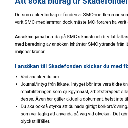
Att söka bidrag ur Skadefonde
De som söker bidrag ur fonden är SMC-medlemmar som s
varit SMC-medlemmar, dock måste MC-föraren ha varit det
Ansökningarna bereds på SMC:s kansli och beslut fattas
med beredning av ansökan inhämtar SMC yttrande från l
miljoner kronor.
I ansökan till Skadefonden skickar du med fö
Vad ansöker du om.
Journal/intyg från läkare. Intyget bör inte vara äldre 
rehabiliteringen som sjukgymnast, arbetsterapeut eller 
dessa. Även här gäller aktuella dokument, helst inte 
Du ska också styrka att du hade giltigt körkort/övni
som var laglig att använda på väg vid olyckan. Det gör
olyckstillfället.