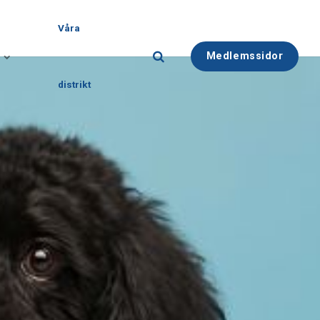
Våra
Medlemssidor
distrikt