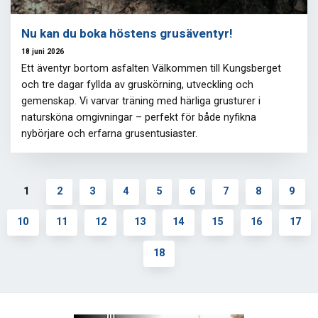
Nu kan du boka höstens grusäventyr!
18 juni 2026
Ett äventyr bortom asfalten Välkommen till Kungsberget
och tre dagar fyllda av gruskörning, utveckling och
gemenskap. Vi varvar träning med härliga grusturer i
natursköna omgivningar – perfekt för både nyfikna
nybörjare och erfarna grusentusiaster.
1
2
3
4
5
6
7
8
9
10
11
12
13
14
15
16
17
18