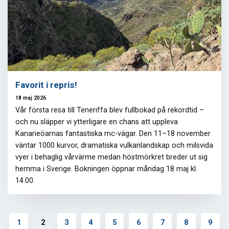
Favorit i repris!
18 maj 2026
Vår första resa till Teneriffa blev fullbokad på rekordtid –
och nu släpper vi ytterligare en chans att uppleva
Kanarieöarnas fantastiska mc-vägar. Den 11–18 november
väntar 1000 kurvor, dramatiska vulkanlandskap och milsvida
vyer i behaglig vårvärme medan höstmörkret breder ut sig
hemma i Sverige. Bokningen öppnar måndag 18 maj kl.
14.00.
1
2
3
4
5
6
7
8
9