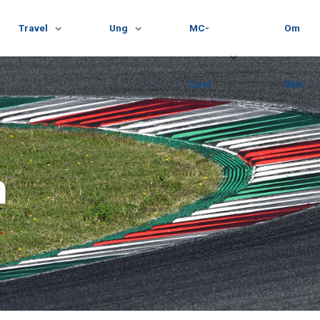
Travel
Ung
MC-
Om
Livet
SMC
n