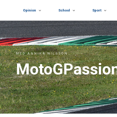
Opinion
School
Sport
MED ANNIKA NILSSON
MotoGPassio