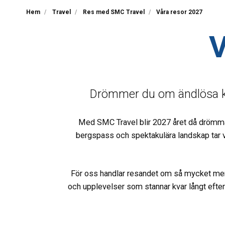
Hem
Travel
Res med SMC Travel
Våra resor 2027
Drömmer du om ändlösa ku
Med SMC Travel blir 2027 året då drömmar b
bergspass och spektakulära landskap tar v
För oss handlar resandet om så mycket mer ä
och upplevelser som stannar kvar långt efter 