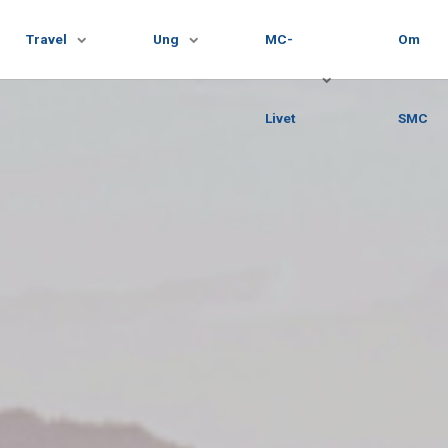
Travel
Ung
MC-
Om
Livet
SMC