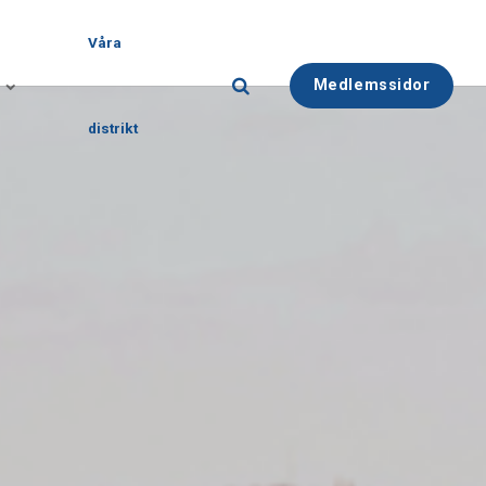
Våra
Medlemssidor
distrikt