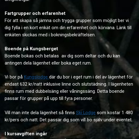
Fartgrupper och erfarenhet
För att skapa så jämna och trygga grupper som möjligt ber vi
dig fylla i en kort enkät om din erfarenhet och körvana. Länk till
enkäten skickas med i bokningsbekräftelsen.
Boende på Kungsberget
Boende bokas och betalas av dig som deltar och du kan
antingen dela lägenhet eller boka eget rum.
Vi bor på
Kungslodge
där du bor i eget rum i del av lägenhet för
endast
632 kr/natt
inklusive linne och slutstädning.
I lägenheten
finns rum med dubbelsäng eller våningssäng. Detta boende
passar för grupper på upp till fyra personer.
Vill man inte dela lägenhet så finns
Ski Lodge
som kostar
1 480
kr/pers och natt. Det passar dig som vill bo själv under eventet.
I kursavgiften ingår