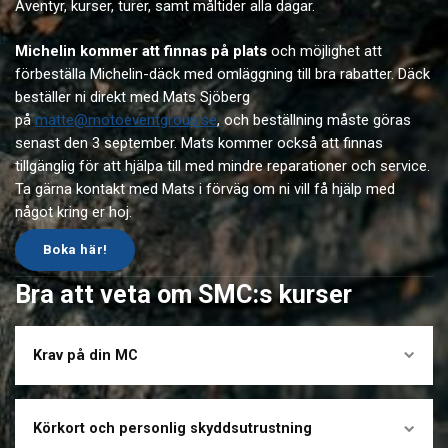
Äventyr, kurser, turer, samt måltider alla dagar.
Michelin kommer att finnas på plats
och möjlighet att
förbeställa Michelin-däck med omläggning till bra rabatter. Däck
beställer ni direkt med Mats Sjöberg
på
m
atte@motoeventgroup.se
, och beställning måste göras
senast den 3 september. Mats kommer också att finnas
tillgänglig för att hjälpa till med mindre reparationer och service.
Ta gärna kontakt med Mats i förväg om ni vill få hjälp med
något kring er hoj.
Boka här!
Bra att veta om SMC:s kurser
Krav på din MC
Körkort och personlig skyddsutrustning