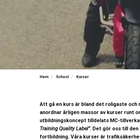
Hem
School
Kurser
Att gå en kurs är bland det roligaste oc
anordnar årligen massor av kurser runt om
utbildningskoncept tilldelats MC-tillver
Training Quality Label”
. Det gör oss till de
fortbildning. Våra kurser är trafiksäkerh