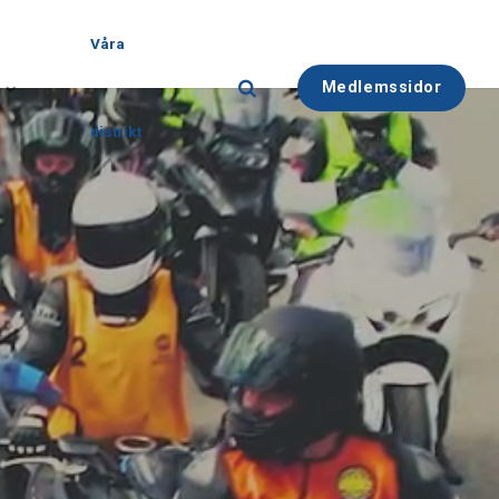
Våra
Medlemssidor
distrikt