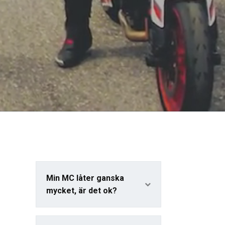
Min MC låter ganska
mycket, är det ok?