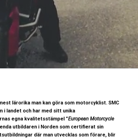
h mest lärorika man kan göra som motorcyklist. SMC
 i landet och har med sitt unika
karnas egna kvalitetsstämpel
”
European Motorcycle
n enda utbildaren i Norden som certifierat sin
etsutbildningar där man utvecklas som förare, blir