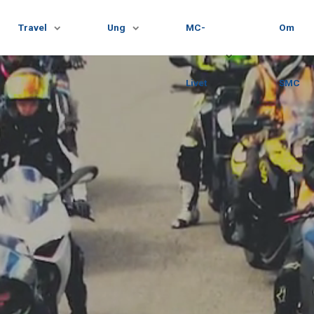
Travel
Ung
MC-
Om
Livet
SMC