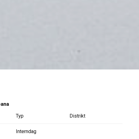
bana
Typ
Distrikt
Interndag