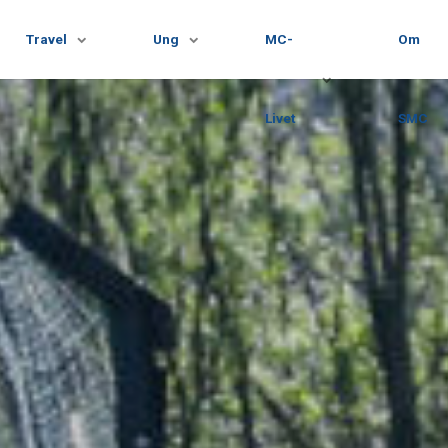
Travel
Ung
MC-
Om
Livet
SMC