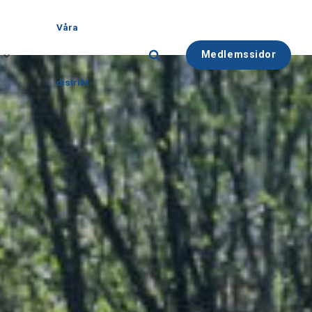
Våra
Medlemssidor
distrikt