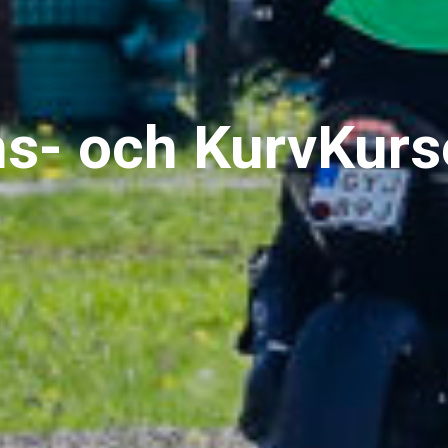
s- och KurvKurs