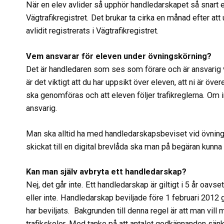
När en elev avlider så upphör handledarskapet så snart e
Vägtrafikregistret. Det brukar ta cirka en månad efter at
avlidit registrerats i Vägtrafikregistret.
Vem ansvarar för eleven under övningskörning?
Det är handledaren som ses som förare och är ansvarig 
är det viktigt att du har uppsikt över eleven, att ni är ö
ska genomföras och att eleven följer trafikreglerna. Om i
ansvarig.
Man ska alltid ha med handledarskapsbeviset vid övning
skickat till en digital brevlåda ska man på begäran kunna
Kan man själv avbryta ett handledarskap?
Nej, det går inte. Ett handledarskap är giltigt i 5 år oavs
eller inte. Handledarskap beviljade före 1 februari 2012 g
har beviljats. Bakgrunden till denna regel är att man vill
trafikskolor. Med tanke på att antalet godkännanden sänkts