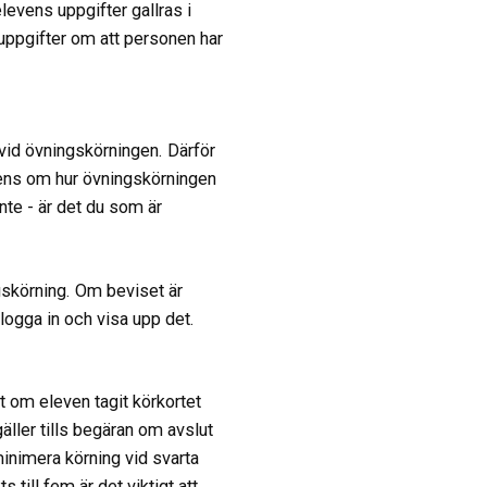
levens uppgifter gallras i
t uppgifter om att personen har
vid övningskörningen. Därför
verens om hur övningskörningen
nte - är det du som är
skörning. Om beviset är
 logga in och visa upp det.
ett om eleven tagit körkortet
äller tills begäran om avslut
 minimera körning vid svarta
 till fem är det viktigt att