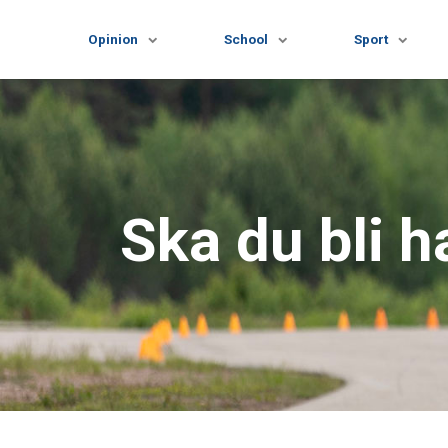
Opinion
School
Sport
Ska du bli h