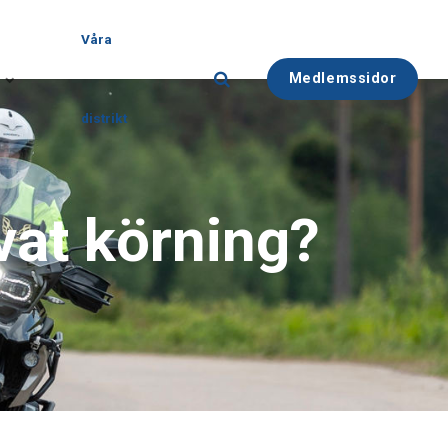
Våra
Medlemssidor
distrikt
vat körning?