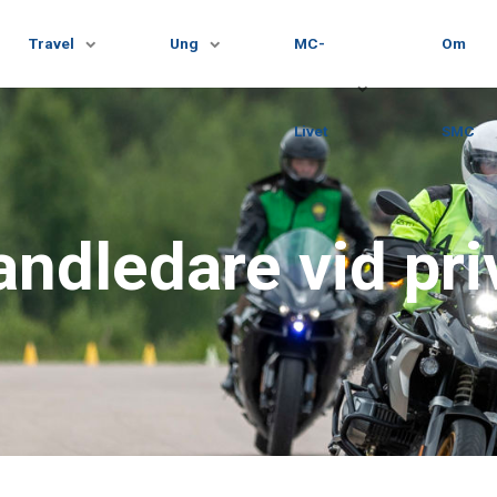
Travel
Ung
MC-
Om
Livet
SMC
andledare vid pri