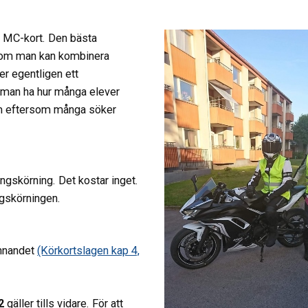
r MC-kort. Den bästa
r om man kan kombinera
er egentligen ett
 man ha hur många elever
om eftersom många söker
ingskörning. Det kostar inget.
ngskörningen.
ännandet
(Körkortslagen kap 4,
2
gäller tills vidare. För att