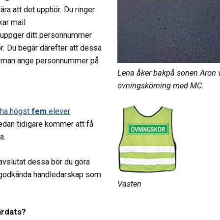
a att det upphör. Du ringer
kar mail
 uppger ditt personnummer
r. Du begär därefter att dessa
ste man ange personnummer på
Lena åker bakpå sonen Aron 
övningskörning med MC.
ha högst
fem
elever
edan tidigare kommer att få
ga.
 avslutat dessa bör du göra
a godkända handledarskap som
Västen
ärdats?