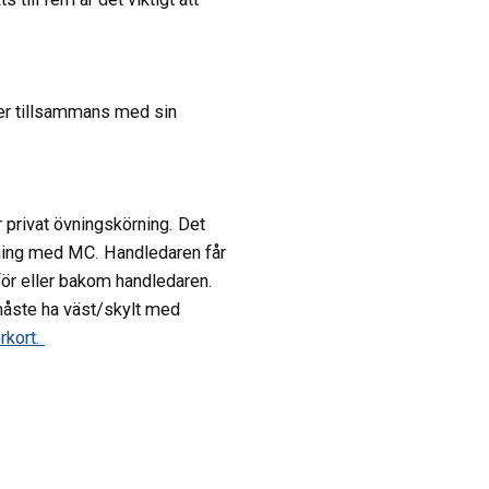
.
er tillsammans med sin
r privat övningskörning. Det
örning med MC. Handledaren får
för eller bakom handledaren.
åste ha väst/skylt med
rkort.