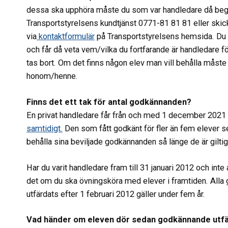
dessa ska upphöra måste du som var handledare då begär
Transportstyrelsens kundtjänst 0771-81 81 81 eller skic
via
kontaktformulär
på Transportstyrelsens hemsida. Du
och får då veta vem/vilka du fortfarande är handledare fö
tas bort. Om det finns någon elev man vill behålla må
honom/henne.
Finns det ett tak för antal godkännanden?
En privat handledare får från och med 1 december 2021
samtidigt.
Den som fått godkänt för fler än fem elever s
behålla sina beviljade godkännanden så länge de är gilti
Har du varit handledare fram till 31 januari 2012 och inte
det om du ska övningsköra med elever i framtiden. All
utfärdats efter 1 februari 2012 gäller under fem år.
Vad händer om eleven dör sedan godkännande utf