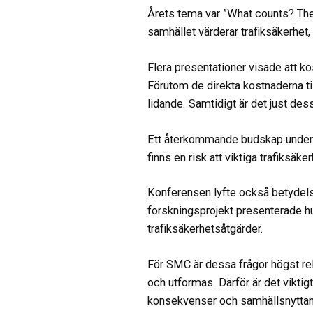
Årets tema var ”What counts? The 
samhället värderar trafiksäkerhet
Flera presentationer visade att kos
Förutom de direkta kostnaderna til
lidande. Samtidigt är det just des
Ett återkommande budskap under d
finns en risk att viktiga trafiksäk
Konferensen lyfte också betydels
forskningsprojekt presenterade hur
trafiksäkerhetsåtgärder.
För SMC är dessa frågor högst rel
och utformas. Därför är det viktigt
konsekvenser och samhällsnyttan