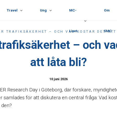
Travel
Ung
MC-
Om
Livet
SMC
R TRAFIKSÄKERHET – OCH VAD KOSTAR DET ATT
trafiksäkerhet – och va
att låta bli?
10 juni 2026
ER Research Day i Göteborg, där forskare, myndighete
r samlades för att diskutera en central fråga: Vad kos
i den?