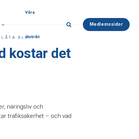
Våra
Medlemssidor
distrikt
 LÅTA BLI?
d kostar det
r, näringsliv och
tar trafiksäkerhet – och vad