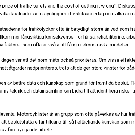
price of traffic safety and the cost of getting it wrong”. Disku
, vilka kostnader som synliggörs i beslutsunderlag och vilka som
tnaderna för trafikolyckor ofta är betydligt större än vad som fram
lkommer långsiktiga konsekvenser för hälsa, rehabilitering, arbet
sa faktorer som ofta är svåra att fånga i ekonomiska modeller.
agen var att det som mäts också prioriteras. Om vissa effekter
erhetsåtgärder nedprioriteras, trots att de ger stora vinster för bå
en av bättre data och kunskap som grund för framtida beslut. Fl
 ny teknik och datainsamling kan bidra till att identifiera risker 
evanta. Motorcyklister är en grupp som ofta påverkas av hur traf
 att beslutsfattare får tillgång till så heltäckande kunskap som m
 av förebyggande arbete.