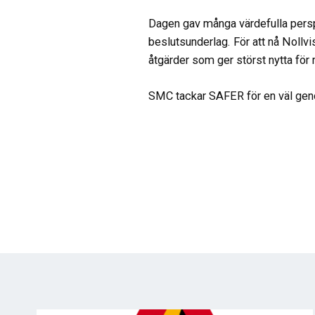
Dagen gav många värdefulla persp
beslutsunderlag. För att nå Nollv
åtgärder som ger störst nytta för 
SMC tackar SAFER för en väl geno