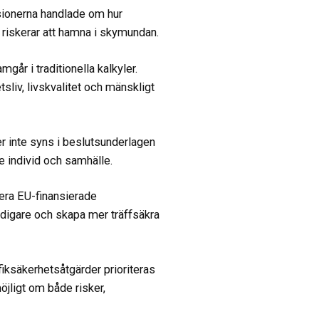
ssionerna handlade om hur
 riskerar att hamna i skymundan.
går i traditionella kalkyler.
sliv, livskvalitet och mänskligt
 inte syns i beslutsunderlagen
de individ och samhälle.
era EU-finansierade
tidigare och skapa mer träffsäkra
iksäkerhetsåtgärder prioriteras
öjligt om både risker,