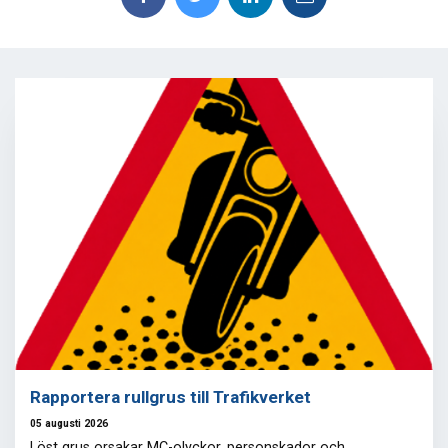
Rapportera rullgrus till Trafikverket
05 augusti 2026
Löst grus orsakar MC-olyckor, personskador och