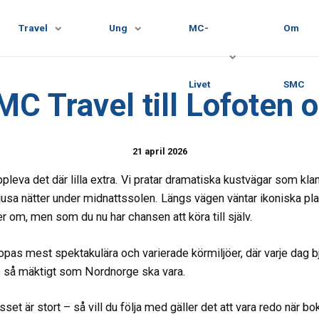
Travel
Ung
MC-
Om
Livet
SMC
C Travel till Lofoten 
21 april 2026
ppleva det där lilla extra. Vi pratar dramatiska kustvägar som klam
ljusa nätter under midnattssolen. Längs vägen väntar ikoniska 
om, men som du nu har chansen att köra till själv.
pas mest spektakulära och varierade körmiljöer, där varje dag b
is så mäktigt som Nordnorge ska vara.
set är stort – så vill du följa med gäller det att vara redo när bo