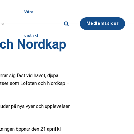
Våra
Medlemssidor
distrikt
och Nordkap
rar sig fast vid havet, djupa
platser som Lofoten och Nordkap –
juder på nya vyer och upplevelser.
kningen öppnar den 21 april kl