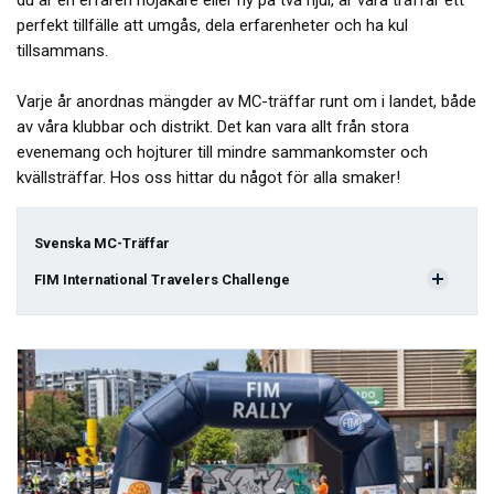
du är en erfaren hojåkare eller ny på två hjul, är våra träffar ett
perfekt tillfälle att umgås, dela erfarenheter och ha kul
tillsammans.
Varje år anordnas mängder av MC-träffar runt om i landet, både
av våra klubbar och distrikt. Det kan vara allt från stora
evenemang och hojturer till mindre sammankomster och
kvällsträffar. Hos oss hittar du något för alla smaker!
Svenska MC-Träffar
FIM International Travelers Challenge