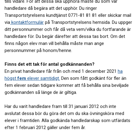
tills vidare. För att dessa ska upphöra måste du som var
handledare då begära att det upphör. Du ringer
Transportstyrelsens kundtjänst 0771-81 81 81 eller skickar mail
via
kontaktformulär
på Transportstyrelsens hemsida. Du uppger
ditt personnummer och får då veta vem/vilka du fortfarande är
handledare för. Du begär därefter att dessa tas bort. Om det
finns någon elev man vill behålla måste man ange
personnummer på honom/henne.
Finns det ett tak för antal godkännanden?
En privat handledare får från och med 1 december 2021
ha
högst
fem
elever samtidigt.
Den som fått godkänt för fler än
fem elever sedan tidigare kommer att få behålla sina beviljade
godkännanden så länge de är giltiga.
Har du varit handledare fram till 31 januari 2012 och inte
avslutat dessa bör du göra det om du ska övningsköra med
elever i framtiden. Alla godkända handledarskap som utfärdats
efter 1 februari 2012 gäller under fem år.