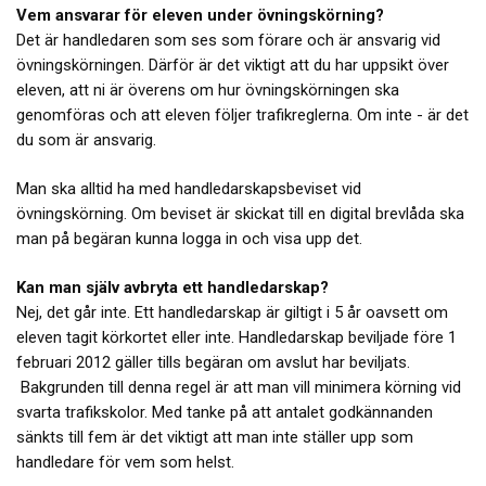
Vem ansvarar för eleven under övningskörning?
Det är handledaren som ses som förare och är ansvarig vid
övningskörningen. Därför är det viktigt att du har uppsikt över
eleven, att ni är överens om hur övningskörningen ska
genomföras och att eleven följer trafikreglerna. Om inte - är det
du som är ansvarig.
Man ska alltid ha med handledarskapsbeviset vid
övningskörning. Om beviset är skickat till en digital brevlåda ska
man på begäran kunna logga in och visa upp det.
Kan man själv avbryta ett handledarskap?
Nej, det går inte. Ett handledarskap är giltigt i 5 år oavsett om
eleven tagit körkortet eller inte. Handledarskap beviljade före 1
februari 2012 gäller tills begäran om avslut har beviljats.
Bakgrunden till denna regel är att man vill minimera körning vid
svarta trafikskolor. Med tanke på att antalet godkännanden
sänkts till fem är det viktigt att man inte ställer upp som
handledare för vem som helst.