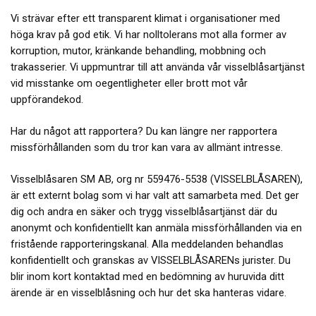
Vi strävar efter ett transparent klimat i organisationer med
höga krav på god etik. Vi har nolltolerans mot alla former av
korruption, mutor, kränkande behandling, mobbning och
trakasserier. Vi uppmuntrar till att använda vår visselblåsartjänst
vid misstanke om oegentligheter eller brott mot vår
uppförandekod.
Har du något att rapportera? Du kan längre ner rapportera
missförhållanden som du tror kan vara av allmänt intresse.
Visselblåsaren SM AB, org nr 559476-5538 (VISSELBLÅSAREN),
är ett externt bolag som vi har valt att samarbeta med. Det ger
dig och andra en säker och trygg visselblåsartjänst där du
anonymt och konfidentiellt kan anmäla missförhållanden via en
fristående rapporteringskanal. Alla meddelanden behandlas
konfidentiellt och granskas av VISSELBLÅSARENs jurister. Du
blir inom kort kontaktad med en bedömning av huruvida ditt
ärende är en visselblåsning och hur det ska hanteras vidare.