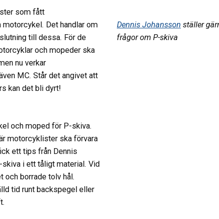
ster som fått
in motorcykel. Det handlar om
Dennis Johansson
ställer gä
slutning till dessa. För de
frågor om P-skiva
motorcyklar och mopeder ska
 men nu verkar
även MC. Står det angivet att
 kan det bli dyrt!
ykel och moped för P-skiva.
r motorcyklister ska förvara
ck ett tips från Dennis
iva i ett tåligt material. Vid
t och borrade tolv hål.
lld tid runt backspegel eller
t.