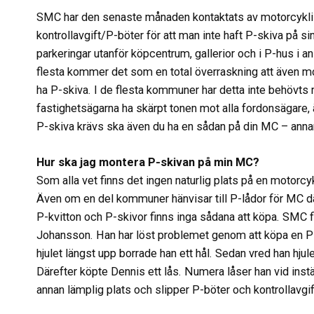
SMC har den senaste månaden kontaktats av motorcykli
kontrollavgift/P-böter för att man inte haft P-skiva på s
parkeringar utanför köpcentrum, gallerior och i P-hus i an
flesta kommer det som en total överraskning att även 
ha P-skiva. I de flesta kommuner har detta inte behövts
fastighetsägarna ha skärpt tonen mot alla fordonsägare, 
P-skiva krävs ska även du ha en sådan på din MC – annars
Hur ska jag montera P-skivan på min MC?
Som alla vet finns det ingen naturlig plats på en motorc
Även om en del kommuner hänvisar till P-lådor för MC dä
P-kvitton och P-skivor finns inga sådana att köpa. SMC fi
Johansson. Han har löst problemet genom att köpa en P-sk
hjulet längst upp borrade han ett hål. Sedan vred han hjule
Därefter köpte Dennis ett lås. Numera låser han vid instä
annan lämplig plats och slipper P-böter och kontrollavgif