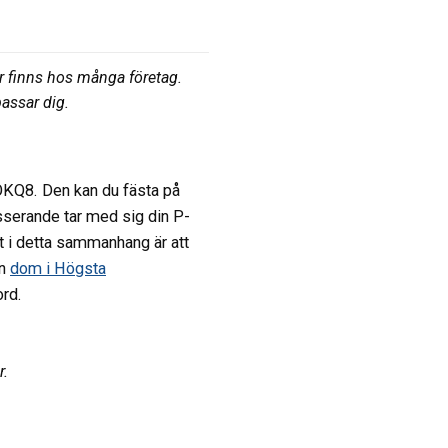
er finns hos många företag.
passar dig.
 OKQ8. Den kan du fästa på
sserande tar med sig din P-
ft i detta sammanhang är att
En
dom i Högsta
ord.
r.