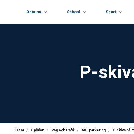
Opinion
School
Sport
P-skiv
Hem
Opinion
Väg och trafik
MC-parkering
P-skiva på 