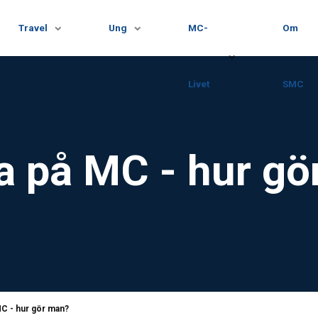
Travel
Ung
MC-
Om
Livet
SMC
a på MC - hur g
MC - hur gör man?