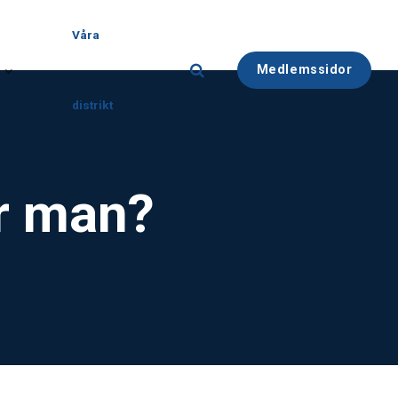
Våra
Medlemssidor
distrikt
ör man?