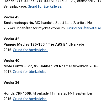
Honda
CBR1000RR, CBR1000 S1, CBR1000 S2, årsmodell 2017.
Bensinläckage.
Grund för återkallelse.
Vecka 43
Scott motosports,
MC-handske Scott Lane 2, article No
237743. Innehåller för mycket kromium.
Grund för återkallelse.
Vecka 42
Piaggio Medley 125-150 4T ie ABS E4
tillverkade
2016.
Grund för återkallelse.
Vecka 40
Moto Guzzi – V7, V9 Bobber, V9 Roamer
tillverkade 2016-
2017.
Grund för återkallelse.
Vecka 36
Honda CRF450R,
tillverkade 11 mars 2014-1 september
2016.
Grund för återkallelse