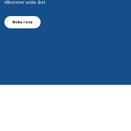
tillkommer under året.
Boka resa
Åk
till
toppen