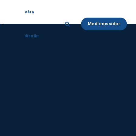
Våra
Medlemssidor
distrikt