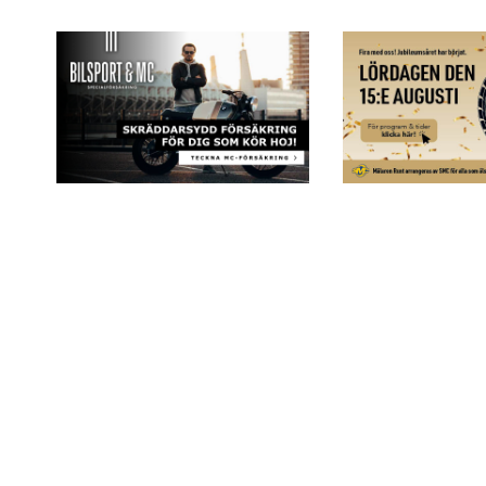
Kontakta oss
010-284 44 00
info@svmc.se