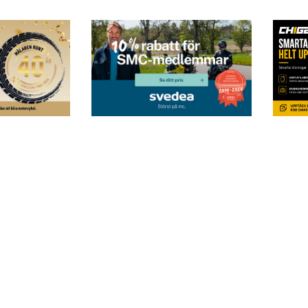
Postadress
Följ oss i sociala me
Svärdvägen 29
182 33 Danderyd