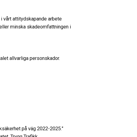
i i vårt attitydskapande arbete
eller minska skadeomfattningen i
talet allvarliga personskador.
fiksäkerhet på väg 2022-2025."
tet, Trygg Trafikk,