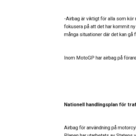
-Airbag är viktigt för alla som kör
fokusera på att det har kommit n
många situationer där det kan gå 
Inom MotoGP har airbag på föraren b
Nationell handlingsplan för tra
Airbag för användning på motorcyk
Planen har utarbetats av Statens v