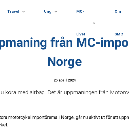
Travel
Ung
MC-
Om
Livet
SMC
ppmaning från MC-impor
Norge
25 april 2024
u köra med airbag. Det är uppmaningen från Motorc
ra motorcykelimportörerna i Norge, går nu aktivt ut för att uppm
kel.