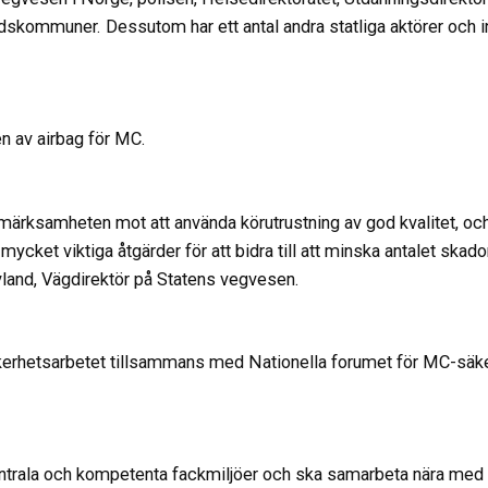
kommuner. Dessutom har ett antal andra statliga aktörer och int
n av airbag för MC.
ppmärksamheten mot att använda körutrustning av god kvalitet, oc
 mycket viktiga åtgärder för att bidra till att minska antalet skad
vland, Vägdirektör på Statens vegvesen.
kerhetsarbetet tillsammans med Nationella forumet för MC-säk
ntrala och kompetenta fackmiljöer och ska samarbeta nära med