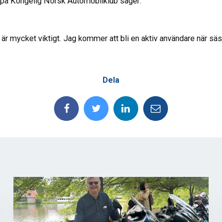
e på Kongelig Norsk Automobilklub säger:
är mycket viktigt. Jag kommer att bli en aktiv användare när säs
Dela