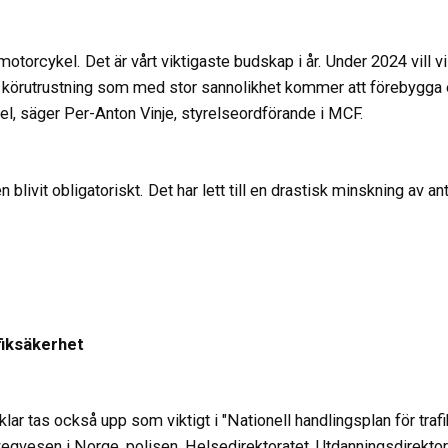
 motorcykel. Det är vårt viktigaste budskap i år. Under 2024 vill v
y körutrustning som med stor sannolikhet kommer att förebygga 
fel, säger Per-Anton Vinje, styrelseordförande i MCF.
livit obligatoriskt. Det har lett till en drastisk minskning av an
fiksäkerhet
lar tas också upp som viktigt i "Nationell handlingsplan för tra
egvesen i Norge, polisen, Helsedirektoratet, Utdanningsdirektora