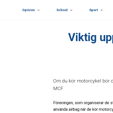
Opinion
School
Sport
Viktig u
Om du kör motorcykel bör d
MCF.
Föreningen, som organiserar de sto
använda airbag när de kör motorcy