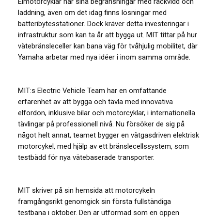
Elmotorcyklar har sina begränsningar med räckvidd och
laddning, även om det idag finns lösningar med
batteribytesstationer. Dock kräver detta investeringar i
infrastruktur som kan ta år att bygga ut. MIT tittar på hur
vätebränsleceller kan bana väg för tvåhjulig mobilitet, där
Yamaha arbetar med nya idéer i inom samma område.
MIT:s Electric Vehicle Team har en omfattande
erfarenhet av att bygga och tävla med innovativa
elfordon, inklusive bilar och motorcyklar, i internationella
tävlingar på professionell nivå. Nu försöker de sig på
något helt annat, teamet bygger en vätgasdriven elektrisk
motorcykel, med hjälp av ett bränslecellssystem, som
testbädd för nya vätebaserade transporter.
MIT skriver på sin hemsida att motorcykeln
framgångsrikt genomgick sin första fullständiga
testbana i oktober. Den är utformad som en öppen