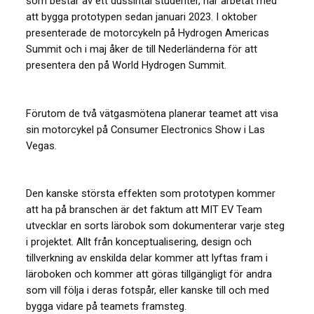
som består av ett dussintal studenter, har arbetat med
att bygga prototypen sedan januari 2023. I oktober
presenterade de motorcykeln på Hydrogen Americas
Summit och i maj åker de till Nederländerna för att
presentera den på World Hydrogen Summit.
Förutom de två vätgasmötena planerar teamet att visa
sin motorcykel på Consumer Electronics Show i Las
Vegas.
Den kanske största effekten som prototypen kommer
att ha på branschen är det faktum att MIT EV Team
utvecklar en sorts lärobok som dokumenterar varje steg
i projektet. Allt från konceptualisering, design och
tillverkning av enskilda delar kommer att lyftas fram i
läroboken och kommer att göras tillgängligt för andra
som vill följa i deras fotspår, eller kanske till och med
bygga vidare på teamets framsteg.