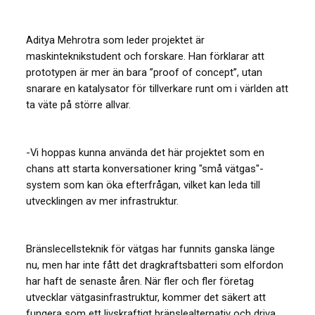
Aditya Mehrotra som leder projektet är
maskinteknikstudent och forskare. Han förklarar att
prototypen är mer än bara ”proof of concept”, utan
snarare en katalysator för tillverkare runt om i världen att
ta väte på större allvar.
-Vi hoppas kunna använda det här projektet som en
chans att starta konversationer kring "små vätgas"-
system som kan öka efterfrågan, vilket kan leda till
utvecklingen av mer infrastruktur.
Bränslecellsteknik för vätgas har funnits ganska länge
nu, men har inte fått det dragkraftsbatteri som elfordon
har haft de senaste åren. När fler och fler företag
utvecklar vätgasinfrastruktur, kommer det säkert att
fungera som ett livskraftigt bränslealternativ och driva