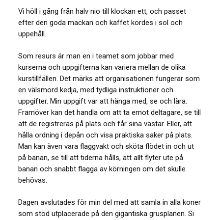
Vi höll i gång från halv nio till klockan ett, och passet
efter den goda mackan och kaffet kördes i sol och
uppehåll.
Som resurs är man en i teamet som jobbar med
kurserna och uppgifterna kan variera mellan de olika
kurstillfällen. Det märks att organisationen fungerar som
en välsmord kedja, med tydliga instruktioner och
uppgifter. Min uppgift var att hänga med, se och lära.
Framöver kan det handla om att ta emot deltagare, se till
att de registreras på plats och får sina västar. Eller, att
hålla ordning i depån och visa praktiska saker på plats.
Man kan även vara flaggvakt och sköta flödet in och ut
på banan, se till att tiderna hålls, att allt flyter ute på
banan och snabbt flagga av körningen om det skulle
behövas.
Dagen avslutades för min del med att samla in alla koner
som stöd utplacerade på den gigantiska grusplanen. Si