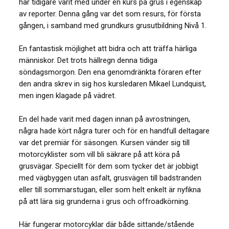
har tidigare varit med under en kurs på grus i egenskap
av reporter. Denna gång var det som resurs, för första
gången, i samband med grundkurs grusutbildning Nivå 1.
En fantastisk möjlighet att bidra och att träffa härliga
människor. Det trots hällregn denna tidiga
söndagsmorgon. Den ena genomdränkta föraren efter
den andra skrev in sig hos kursledaren Mikael Lundquist,
men ingen klagade på vädret.
En del hade varit med dagen innan på avrostningen,
några hade kört några turer och för en handfull deltagare
var det premiär för säsongen. Kursen vänder sig till
motorcyklister som vill bli säkrare på att köra på
grusvägar. Speciellt för dem som tycker det är jobbigt
med vägbyggen utan asfalt, grusvägen till badstranden
eller till sommarstugan, eller som helt enkelt är nyfikna
på att lära sig grunderna i grus och offroadkörning.
Här fungerar motorcyklar där både sittande/stående