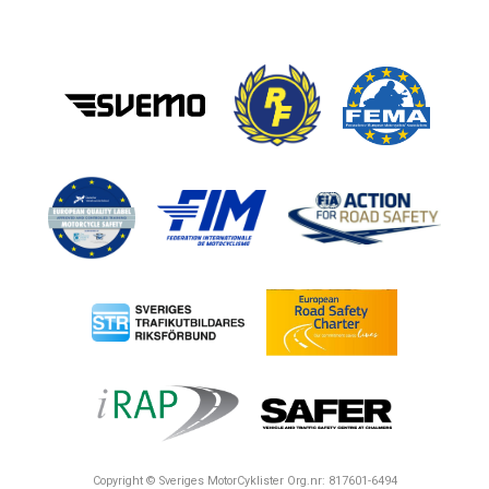
Copyright © Sveriges MotorCyklister Org.nr: 817601-6494