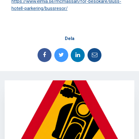
https://www.elmia.se/mcmassan/for-besokare/Buss-
hotell-parkering/bussresor/
Dela