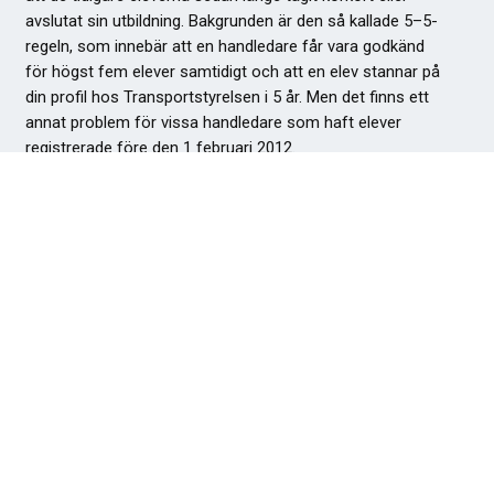
avslutat sin utbildning. Bakgrunden är den så kallade 5–5-
regeln, som innebär att en handledare får vara godkänd
för högst fem elever samtidigt och att en elev stannar på
din profil hos Transportstyrelsen i 5 år. Men det finns ett
annat problem för vissa handledare som haft elever
registrerade före den 1 februari 2012.
Åk
till
Till Nyheter Dalarna
toppen