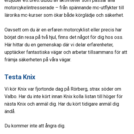
erbjuder ett brett utbud av aktiviteter som passar alla
motorcykelintresserade – från spännande mc-utflykter till
lärorika mc-kurser som ökar både körglädje och säkerhet.
Oavsett om du är en erfaren motorcyklist eller precis har
börjat din resa på två hjul, finns det något för dig hos oss.
Här hittar du en gemenskap där vi delar erfarenheter,
upptäcker fantastiska vägar och arbetar tillsammans för att
främja säkerheten på våra vägar.
Testa Knix
Vi kör Knix var fjortonde dag på Rörberg, strax söder om
Valbo. Har du inte kört innan Knix kolla listan till höger för
nästa Knix och anmäl dig. Har du kört tidigare anmäl dig
ändå.
Du kommer inte att ångra dig.