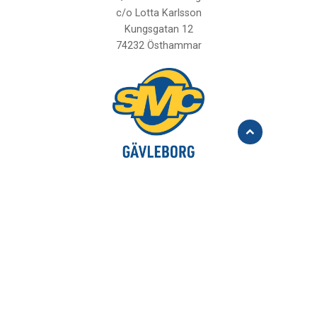
c/o Lotta Karlsson
Kungsgatan 12
74232 Östhammar
Åk
till
toppen