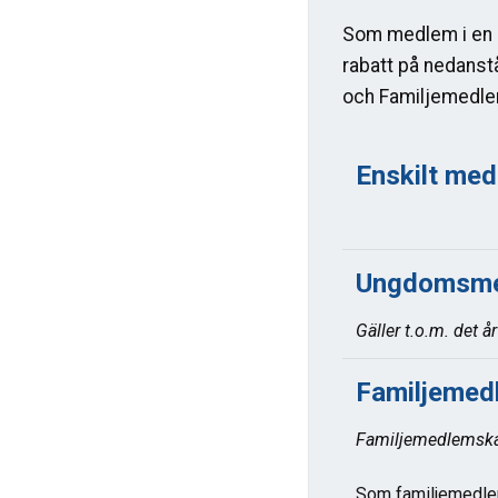
Som medlem i en 
rabatt på nedanstå
och Familjemedl
Enskilt me
Ungdomsme
Gäller t.o.m. det år
Familjemed
Familjemedlemsk
Som familjemedle