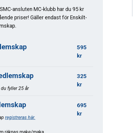
SMC-ansluten MC-klubb har du 95 kr
ende priser! Gäller endast för Enskilt-
emskap.
dlemskap
595
kr
dlemskap
325
kr
 du fyller 25 år
lemskap
695
kr
ap
registreras här.
m räknas make/maka,