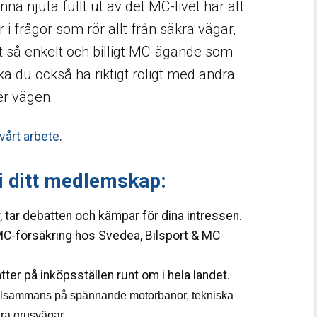
na njuta fullt ut av det MC-livet har att
 i frågor som rör allt från säkra vägar,
l ett så enkelt och billigt MC-ägande som
ska du också ha riktigt roligt med andra
er vägen.
vårt arbete
.
 i ditt medlemskap:
r, tar debatten och kämpar för dina intressen.
 MC-försäkring hos Svedea, Bilsport & MC
tter på inköpsställen runt om i hela landet.
 tillsammans på spännande motorbanor, tekniska
ra grusvägar.