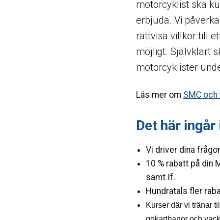
motorcyklist ska kun
erbjuda. Vi påverkar
rättvisa villkor til
möjligt. Självklart 
motorcyklister und
Läs mer om
SMC och 
Det här ingår
Vi driver dina frågo
10 % rabatt på din
samt If.
Hundratals fler raba
Kurser där vi tränar
gokartbanor och vack