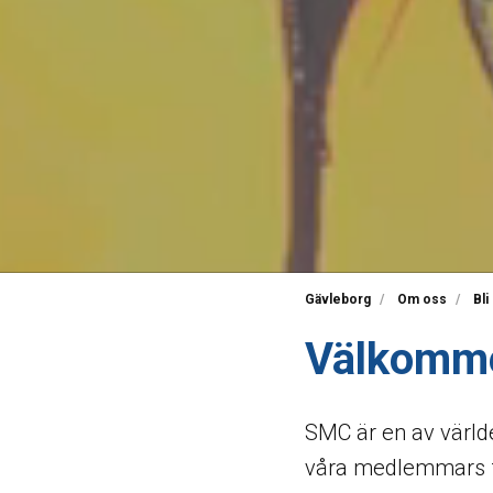
Gävleborg
Om oss
Bl
Välkomm
SMC är en av världe
våra medlemmars fr