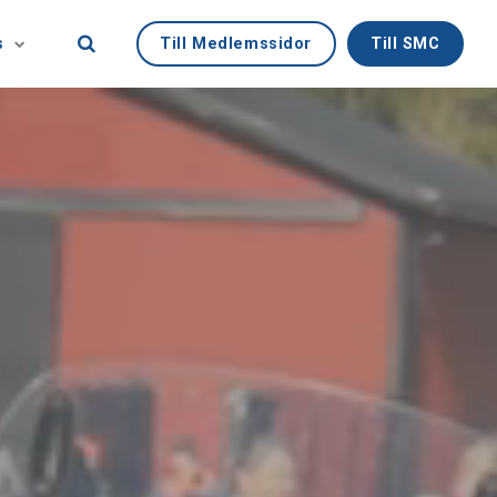
Till Medlemssidor
Till SMC
s